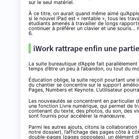
sur le seul matériel.
À ce titre, on aurait quand même aimé qu’App
si le nouvel iPad est « rentable », tous les tra
étudiants amenés à travailler de longs rapports
continuer à préférer un clavier et une souris… 
6.
iWork rattrape enfin une partie
La suite bureautique d’Apple fait parallèlement
temps d’être un peu à l’abandon, ou tout du moi
Éducation oblige, la suite reçoit pourtant une
du chantier se concentre sur le support amélio
Pages, Numbers et Keynote. L’utilisateur pourra 
Les nouveautés se concentrent en particulier 
une fonction Livre numérique, qui permet de tra
contenant du texte, des photos, du son, des vid
sont fournis pour accélérer la manœuvre.
Parmi les autres ajouts, citons la collaborati
notre dossier
), l’affichage des pages côte à c
double-pages (pages opposées), un élément de 