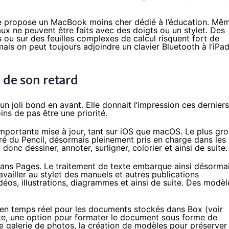
le propose un
MacBook
moins cher dédié à l’éducation. Mê
vaux ne peuvent être faits avec des doigts ou un stylet. Des
 ou sur des feuilles complexes de calcul risquent fort de
mais on peut toujours adjoindre un clavier Bluetooth à l’iPa
 de son retard
un joli bond en avant
. Elle donnait l’impression ces derniers
ns de pas être une priorité.
 importante mise à jour, tant sur iOS que macOS. Le plus gro
ré du Pencil, désormais pleinement pris en charge dans les
donc dessiner, annoter, surligner, colorier et ainsi de suite.
dans Pages. Le traitement de texte embarque ainsi désorma
vailler au stylet des manuels et autres publications
éos, illustrations, diagrammes et ainsi de suite. Des modèl
on en temps réel pour les documents stockés dans Box (voir
ôte, une option pour formater le document sous forme de
galerie de photos, la création de modèles pour préserver 