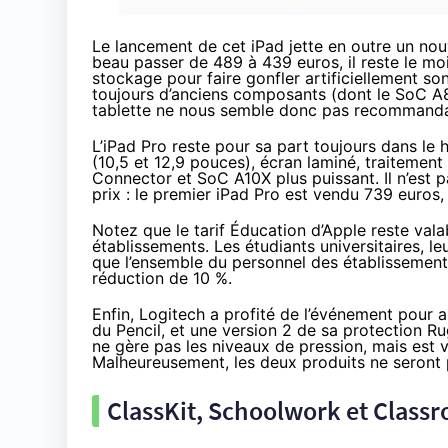
Le lancement de cet iPad jette en outre un nouv
beau passer de 489 à
439 euros
, il reste le 
stockage pour faire gonfler artificiellement son
toujours d’anciens composants (dont le SoC A8)
tablette ne nous semble donc pas recommanda
L’
iPad Pro
reste pour sa part toujours dans le 
(10,5 et 12,9 pouces), écran laminé, traitemen
Connector et SoC A10X plus puissant. Il n’est pa
prix : le premier
iPad Pro
est vendu 739 euros
,
Notez que le tarif Éducation d’Apple reste vala
établissements. Les étudiants universitaires, leu
que l’ensemble du personnel des établissement
réduction de 10 %.
Enfin, Logitech a profité de l’événement pour
a
du Pencil, et une version 2 de sa protection R
ne gère pas les niveaux de pression, mais est v
Malheureusement, les deux produits ne seront 
ClassKit, Schoolwork et Class