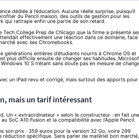
ce dédiée à l’éducation. Aucune réelle surprise, puisqu’il
rofiter du Pencil maison, des outils de gestion pour les
k qui rattrape enfin une partie de son retard.
e Tech College Prep
de Chicago que la firme a
présenté se
ttendait effectivement une réaction dans ce domaine, face
marché avec ses
Chromebook
s.
e générations entières d’étudiants nourris à Chrome OS et
est plus difficile ensuite de changer ses habitudes. Microsof
,
Windows 10 S
n’étant sans doute pas en mesure de chang
ec un iPad revu et corrigé, mais surtout des apports pour
n, mais un tarif intéressant
ad
. Un « extraordinateur » selon le constructeur : en fait un
au SoC A10 Fusion et la compatibilité avec l’Apple Pencil.
ns son prix :
359 euros pour la version 32 Go
, voire 299
e réduction spécifique. Sans parler de matériel bon marché, 