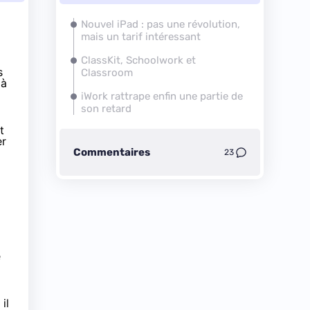
Nouvel iPad : pas une révolution,
mais un tarif intéressant
ClassKit, Schoolwork et
s
Classroom
 à
iWork rattrape enfin une partie de
son retard
t
er
Commentaires
23
e
il