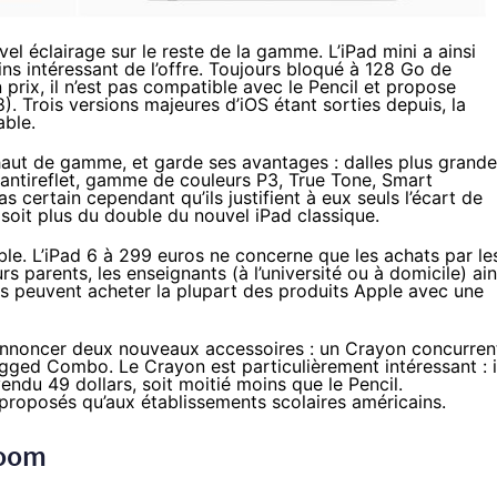
el éclairage sur le reste de la gamme. L’
iPad mini
a ainsi
moins intéressant de l’offre. Toujours bloqué à 128 Go de
 prix, il n’est pas compatible avec le Pencil et propose
. Trois versions majeures d’iOS étant sorties depuis, la
ble.
haut de gamme, et garde ses avantages : dalles plus grand
t antireflet, gamme de couleurs P3, True Tone, Smart
s certain cependant qu’ils justifient à eux seuls l’écart de
 soit plus du double du nouvel iPad classique.
ble. L’iPad 6 à 299 euros ne concerne que les achats par le
rs parents, les enseignants (à l’université ou à domicile) ain
s peuvent acheter la plupart des produits Apple avec une
nnoncer deux nouveaux accessoires
: un Crayon concurren
ugged Combo. Le Crayon est particulièrement intéressant : i
endu 49 dollars, soit moitié moins que le Pencil.
proposés qu’aux établissements scolaires américains.
room