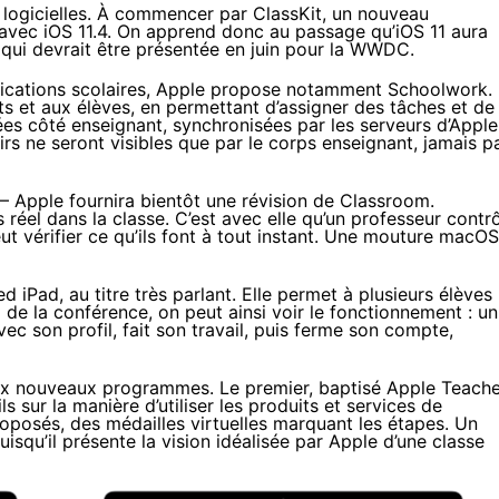
s logicielles. À commencer par
ClassKit, un nouveau
e avec iOS 11.4. On apprend donc au passage qu’iOS 11 aura
 qui devrait être présentée en juin pour la WWDC.
lications scolaires, Apple propose notamment Schoolwork.
nts et aux élèves, en permettant d’assigner des tâches et de
sées côté enseignant, synchronisées par les serveurs d’Apple
rs ne seront visibles que par le corps enseignant, jamais p
– Apple fournira bientôt une révision de
Classroom
.
réel dans la classe. C’est avec elle qu’un professeur contr
eut vérifier ce qu’ils font à tout instant. Une mouture macOS
iPad, au titre très parlant. Elle permet à plusieurs élèves
 de la conférence, on peut ainsi voir le fonctionnement : un
c son profil, fait son travail, puis ferme son compte,
eux nouveaux programmes. Le premier, baptisé Apple Teache
s sur la manière d’utiliser les produits et services de
proposés, des médailles virtuelles marquant les étapes. Un
squ’il présente la vision idéalisée par Apple d’une classe