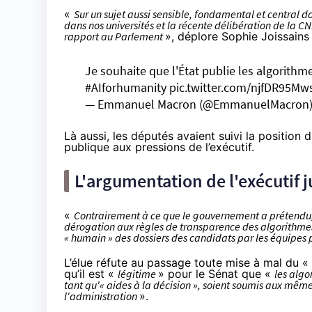
«
Sur un sujet aussi sensible, fondamental et central 
dans nos universités et la récente délibération de la C
rapport au Parlement
», déplore Sophie Joissains
Je souhaite que l'État publie les algorithm
#AIforhumanity
pic.twitter.com/njfDR95Mw
— Emmanuel Macron (@EmmanuelMacron
Là aussi, les députés avaient suivi la position
publique
aux pressions de l’exécutif.
L'argumentation de l'exécutif j
«
Contrairement à ce que le gouvernement a prétendu
dérogation aux règles de transparence des algorithme
« humain » des dossiers des candidats par les équipe
L’élue réfute au passage toute mise à mal du «
qu’il est «
légitime
» pour le Sénat que «
les algo
tant qu'« aides à la décision », soient soumis aux mê
l'administration
».