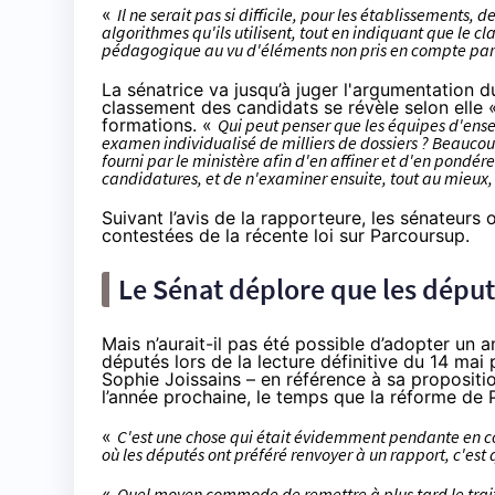
«
Il ne serait pas si difficile, pour les établissement
algorithmes qu'ils utilisent, tout en indiquant que le 
pédagogique au vu d'éléments non pris en compte par 
La sénatrice va jusqu’à juger l'argumentation
classement des candidats se révèle selon elle
formations. «
Qui peut penser que les équipes d'ens
examen individualisé de milliers de dossiers ? Beauco
fourni par le ministère afin d'en affiner et d'en pondér
candidatures, et de n'examiner ensuite, tout au mieux,
Suivant l’avis de la rapporteure, les sénateurs
contestées de la récente loi sur Parcoursup.
Le Sénat déplore que les député
Mais n’aurait-il pas été possible d’adopter un
députés lors de la lecture définitive du 14 mai
Sophie Joissains – en référence à sa
propositi
l’année prochaine, le temps que la réforme de
«
C'est une chose qui était évidemment pendante en c
où les députés ont préféré renvoyer à un rapport, c'est 
«
Quel moyen commode de remettre à plus tard le trai