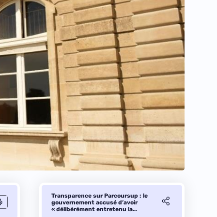
Transparence sur Parcoursup : le
gouvernement accusé d’avoir
« délibérément entretenu la
confusion »