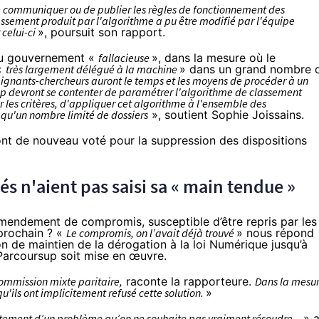
s, de communiquer ou de publier les règles de fonctionnement des
classement produit par l'algorithme a pu être modifié par l'équipe
celui-ci
», poursuit son rapport.
 du gouvernement «
fallacieuse
», dans la mesure où le
 «
très largement délégué à la machine
» dans un grand nombre 
eignants-chercheurs auront le temps et les moyens de procéder à un
up devront se contenter de paramétrer l'algorithme de classement
er les critères, d'appliquer cet algorithme à l'ensemble des
 qu'un nombre limité de dossiers
», soutient Sophie Joissains.
 ont de nouveau voté pour la
suppression
des dispositions
s n'aient pas saisi sa « main tendue »
 amendement de compromis, susceptible d’être repris par les
 prochain ? «
Le compromis, on l’avait déjà trouvé
» nous répond
on
de maintien de la dérogation à la loi Numérique jusqu’à
 Parcoursup soit mise en œuvre.
ommission mixte paritaire,
raconte la rapporteure.
Dans la mesu
qu'ils ont implicitement refusé cette solution.
»
tement d’un problème qu’on ne souhaite pas vraiment résoudre...
» 