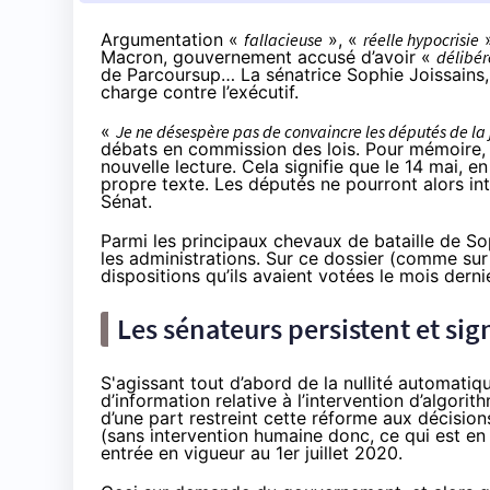
Argumentation «
fallacieuse
», «
réelle hypocrisie
»
Macron, gouvernement accusé d’avoir «
délibér
de Parcoursup… La sénatrice Sophie Joissains,
charge contre l’exécutif.
«
Je ne désespère pas de convaincre les députés de la
débats en commission des lois. Pour mémoire, 
nouvelle lecture. Cela signifie que le 14 mai, e
propre texte
. Les députés ne pourront alors i
Sénat.
Parmi les principaux chevaux de bataille de Sop
les administrations. Sur ce dossier (comme sur
dispositions qu’ils avaient votées le mois dern
Les sénateurs persistent et sig
S'agissant tout d’abord de la
nullité automatiq
d’information relative à l’intervention d’algori
d’une part restreint cette réforme aux décision
(sans intervention humaine donc, ce qui est en p
entrée en vigueur au 1er juillet 2020.