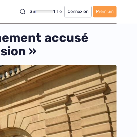
S3
1 Tio
Connexion
Premium
rnement accusé
sion »