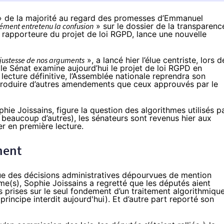
 de la majorité au regard des promesses d’Emmanuel
ément entretenu la confusion
» sur le dossier de la transparenc
 rapporteure du projet de loi RGPD, lance une nouvelle
 justesse de nos arguments
», a lancé hier l’élue centriste, lors d
le Sénat examine aujourd’hui le projet de loi RGPD en
n lecture définitive, l’Assemblée nationale reprendra
son
ntroduire d’autres amendements que ceux approuvés par le
hie Joissains, figure la question des algorithmes utilisés p
 beaucoup d’autres), les sénateurs sont revenus hier aux
ier
en première lecture
.
nent
ue
des décisions administratives dépourvues de mention
thme(s), Sophie Joissains a regretté que les députés aient
s prises sur le seul fondement d’un traitement algorithmiqu
rincipe interdit aujourd'hui). Et d’autre part reporté son