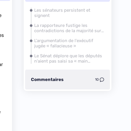
Les sénateurs persistent et
e
signent
La rapporteure fustige les
contradictions de la majorité sur
es
Parcoursup
L'argumentation de l'exécutif
jugée « fallacieuse »
Le Sénat déplore que les députés
n'aient pas saisi sa « main
ar
tendue »
Commentaires
10
e