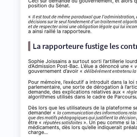
Ceci
sur demande du gouvernement
, et alors 
position du Sénat.
«
Il est tout de même paradoxal que l'administration, 
décisions sur le seul fondement d'un traitement algorit
et de respecter ainsi une obligation légale qui lui in
a ainsi raillé la rapporteure.
La rapporteure fustige les cont
Sophie Joissains a surtout sorti l’artillerie lo
d’Admission Post-Bac. L’élue a dénoncé une «
v
gouvernement d’avoir «
délibérément entretenu la
Pour mémoire, l’exécutif a introduit dans la loi 
parlementaire, une
sorte de dérogation
à l’arti
demande, des explications relatives aux «
règl
algorithmes utilisés dans le cadre de Parcours
Dès lors que les utilisateurs de la plateforme
demander «
la communication des informations relat
que des motifs pédagogiques qui justifient la décision 
être «
réputées satisfaites
». Un peu comme si la S
médicaments, dès lors qu’elle indiquerait préa
charge...