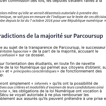
qu’en commission des lois, les députés s’étaient ralliés à la
alors même qu'elle se verrait désormais autorisée à prendre des
hmique, ne soit pas en mesure de l'indiquer sur le texte de ces décisio
combe depuis la loi du 7 octobre 2016 pour une République numérique
»
radictions de la majorité sur Parcoursup
urde au sujet de la transparence de Parcoursup, le successeur
éritable hypocrisie
» de la part de la majorité, accusant le
 confusion
» sur ce dossier.
sur l’orientation des étudiants, en toute fin de navette
cle de la loi Numérique qui permet aux citoyens d’obtenir, s
es
» et «
principales caractéristiques
» de fonctionnement des
up.
 seront simplement «
informés
» qu’ils ont la possibilité de
ives aux critères et modalités d’examen de leurs candidatures ainsi
prise
», les obligations de la loi Numérique ont vocation à
écu se voyait autorisée à ne plus rembourser les
lablement aux assurés qu’ils peuvent prétendre à une prise 