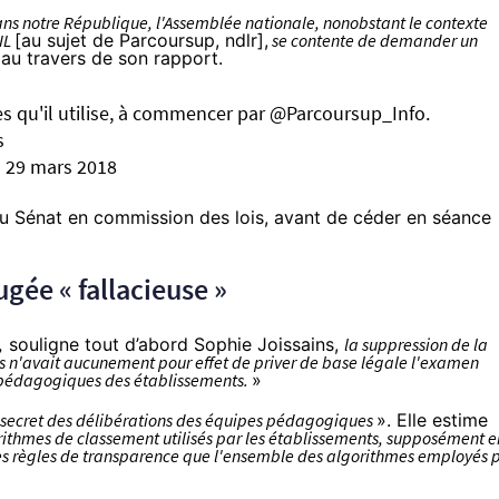
dans notre République, l'Assemblée nationale, nonobstant le contexte
NIL
[
au sujet de Parcoursup
, ndlr],
se contente de demander un
 au travers de son
rapport
.
es qu'il utilise, à commencer par
@Parcoursup_Info
.
s
)
29 mars 2018
 du Sénat en commission des lois, avant de
céder en séance
ugée « fallacieuse »
,
souligne tout d’abord Sophie Joissains,
la suppression de la
s n'avait aucunement pour effet de priver de base légale l'examen
s pédagogiques des établissements.
»
secret des délibérations des équipes pédagogiques
». Elle estime
rithmes de classement utilisés par les établissements, supposément e
mes règles de transparence que l'ensemble des algorithmes employés 