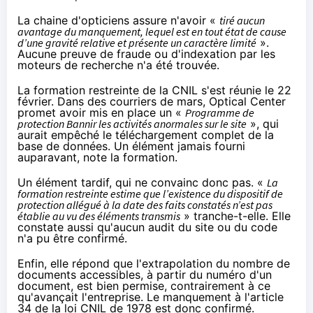
La chaine d'opticiens assure n'avoir «
tiré aucun
avantage du manquement, lequel est en tout état de cause
d’une gravité relative et présente un caractère limité
».
Aucune preuve de fraude ou d'indexation par les
moteurs de recherche n'a été trouvée.
La formation restreinte de la CNIL s'est réunie le 22
février. Dans des courriers de mars, Optical Center
promet avoir mis en place un «
Programme de
protection Bannir les activités anormales sur le site
», qui
aurait empêché le téléchargement complet de la
base de données. Un élément jamais fourni
auparavant, note la formation.
Un élément tardif, qui ne convainc donc pas. «
La
formation restreinte estime que l’existence du dispositif de
protection allégué à la date des faits constatés n’est pas
établie au vu des éléments transmis
» tranche-t-elle. Elle
constate aussi qu'aucun audit du site ou du code
n'a pu être confirmé.
Enfin, elle répond que l'extrapolation du nombre de
documents accessibles, à partir du numéro d'un
document, est bien permise, contrairement à ce
qu'avançait l'entreprise. Le manquement à
l'article
34
de la loi CNIL de 1978 est donc confirmé.