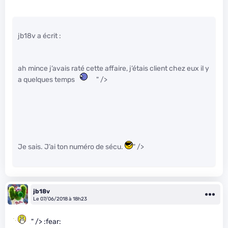
jb18v a écrit :
ah mince j’avais raté cette affaire, j’étais client chez eux il y
a quelques temps
" />
Je sais. J’ai ton numéro de sécu.
" />
jb18v
Le 07/06/2018 à 18h23
" /> :fear: