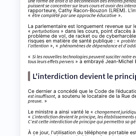
une forme de droit à la déconnexion des enfants pendant 
puissent se concentrer sur leurs cours et avoir des inte
rapporteure, Cathy Racon-Bouzon (LREM). L’inté
«
être complété par une approche éducative
».
La parlementaire est longuement revenue sur l
«
perturbations
» dans les cours, point d’accès 
problème de vol, de racket ou de cyberharcèl
risques en matière de santé publique : «
problèm
l’attention
», «
phénomènes de dépendance et d’addi
«
Si les nouvelles technologies peuvent susciter notre
tous leurs effets pervers
» a embrayé Jean-Michel Bl
L'interdiction devient le princ
Ce dernier a concédé que le Code de l’éducati
est insuffisant
, a soutenu le locataire de la Rue d
preuve.
»
Le ministre a ainsi vanté le «
changement juridiqu
«
L’interdiction devient le principe, les établisseme
C’est cette interdiction de principe qui permettra sa g
À ce jour, l'utilisation du téléphone portable es