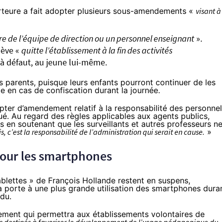
orteure a fait adopter plusieurs sous-amendements «
visant à
 de l’équipe de direction ou un personnel enseignant
».
lève «
quitte l’établissement à la fin des activités
 à défaut, au jeune lui-même.
s parents, puisque leurs enfants pourront continuer de les
 en cas de confiscation durant la journée.
pter d’
amendement
relatif à la responsabilité des personne
ué. Au regard des règles applicables aux agents publics,
en soutenant que les surveillants et autres professeurs n
is, c’est la responsabilité de l’administration qui serait en cause.
»
pour les smartphones
ablettes »
de François Hollande restent en suspens,
 la porte à une plus grande utilisation des smartphones dura
du.
ement
qui permettra aux établissements volontaires de