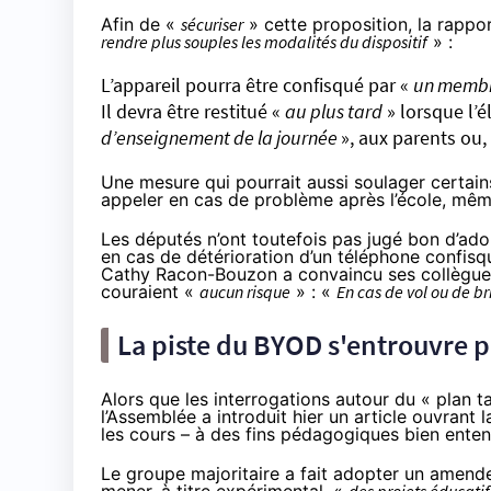
Afin de «
sécuriser
» cette proposition, la rapp
rendre plus souples les modalités du dispositif
» :
L’appareil pourra être confisqué par «
un membre
Il devra être restitué «
au plus tard
» lorsque l’é
d’enseignement de la journée
», aux parents ou,
Une mesure qui pourrait aussi soulager certain
appeler en cas de problème après l’école, même
Les députés n’ont toutefois pas jugé bon d’ado
en cas de détérioration d’un téléphone confisq
Cathy Racon-Bouzon a convaincu ses collègues 
couraient «
aucun risque
» : «
En cas de vol ou de br
La piste du BYOD s'entrouvre 
Alors que les
interrogations autour du « plan t
l’Assemblée a introduit hier un article ouvrant
les cours – à des fins pédagogiques bien enten
Le groupe majoritaire a fait adopter un
amend