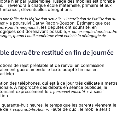
dopté hier par l’Assemblée, l’usage des mobiles est prohibé
s. Il reviendra à chaque école maternelle, primaire et aux
t intérieur, d’éventuelles dérogations.
e faille de la législation actuelle : l’interdiction de l’utilisation du
ent
» a poursuivi Cathy Racon-Bouzon. Estimant que cet
ncadré par l’enseignant
», les députés ont souhaité, en
gogiques soit dorénavant possible, «
par exemple dans le cadr
ssages, quand l’outil numérique vient enrichir la pédagogie de
ble devra être restitué en fin de journée
motions de rejet préalable et de renvoi en commission
inalement guère amendé le texte adopté fin mai en
article
).
tion des téléphones, qui est à ce jour très délicate à mettr
ionale. À l’approche des débats en séance publique, le
orisant expressément le «
personnel éducatif
» à saisir
tion.
 quarante-huit heures, le temps que les parents viennent le
ue de «
responsabilisation
». Faute de quoi, le mobile serait