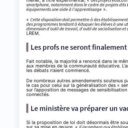
mener, à titre expérimental, «
des projets éducati
smartphone, notamment dans le cadre de projets dits BY
équipements une aide à l’apprentissage
».
«
Cette disposition doit permettre à des établissemen
des programmes tendant à éduquer les élèves à une uti
dimension d’outil de travail, d’outil de socialisation e
LREM.
Les profs ne seront finalement
Fait notable, la majorité a renoncé dans le mê
aux membres de la communauté éducative. L’a
les débats n’aient commencé.
De nombreux autres amendements soutenus par d
le cas pour
celui
sur la généralisation des « s
sur l’apposition de messages de sensibilisation
connectés.
Le ministère va préparer un v
Si la proposition de loi doit désormais être sou
sur sa mise en œuvre. «
Il incombera aux établisse