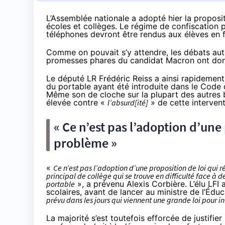
L’Assemblée nationale a adopté hier la propositi
écoles et collèges. Le régime de confiscation pr
téléphones devront être rendus aux élèves en f
Comme on pouvait s’y attendre, les débats au
promesses phares du candidat Macron ont donn
Le député LR Frédéric Reiss a ainsi rapideme
du portable ayant été introduite dans le Code 
Même son de cloche sur la plupart des autres 
élevée contre «
l’absurd[ité]
» de cette interventi
« Ce n’est pas l’adoption d’une 
problème »
«
Ce n’est pas l’adoption d’une proposition de loi qui 
principal de collège qui se trouve en difficulté face à d
portable
», a prévenu Alexis Corbière. L’élu LFI
scolaires, avant de lancer au ministre de l’Éduc
prévu dans les jours qui viennent une grande loi pour int
La majorité s’est toutefois efforcée de justifie