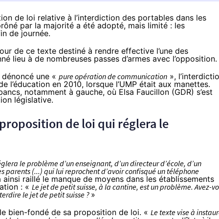
on de loi relative à l’interdiction des portables dans les
ôné par la majorité a été adopté, mais limité : les
in de journée.
tour de ce
texte
destiné à rendre effective l’une des
é lieu à de nombreuses passes d’armes avec l’opposition.
nt dénoncé une «
pure opération de communication
», l’interdicti
de l’éducation en 2010, lorsque l’UMP était aux manettes.
bancs, notamment à gauche, où Elsa Faucillon (GDR) s’est
on législative.
proposition de loi qui réglera le
réglera le problème d’un enseignant, d’un directeur d’école, d’un
es parents (...) qui lui reprochent d’avoir confisqué un téléphone
 a ainsi raillé le manque de moyens dans les établissements
ation : «
Le jet de petit suisse, à la cantine, est un problème. Avez-v
erdire le jet de petit suisse ?
»
r le bien-fondé de sa proposition de loi. «
Le texte vise à instaur