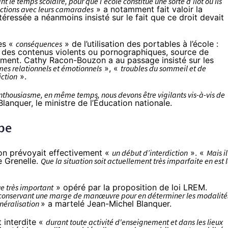
le temps scolaire, pour que l’école constitue une sorte d’îlot où ils
ractions avec leurs camarades
» a notamment fait valoir la
ressée a néanmoins insisté sur le fait que ce droit devait
es «
conséquences
» de l’utilisation des portables à l’école :
à des contenus violents ou pornographiques, source de
ement. Cathy Racon-Bouzon a au passage insisté sur les
es relationnels et émotionnels
», «
troubles du sommeil et de
ction
».
 enthousiasme, en même temps, nous devons être vigilants vis-à-vis de
anquer, le ministre de l’Éducation nationale.
ipe
on prévoyait effectivement «
un début d’interdiction
». «
Mais il
e Grenelle.
Que la situation soit actuellement très imparfaite en est 
e très important
» opéré par la proposition de loi LREM.
nts conservant une marge de manœuvre pour en déterminer les modalité
énéralisation
» a martelé Jean-Michel Blanquer.
t interdite «
durant toute activité d'enseignement et dans les lieux