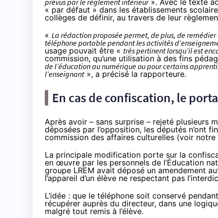
prévus par le règlement intérieur
». Avec le texte a
« par défaut » dans les établissements scolaire
collèges de définir, au travers de leur règlemen
«
La rédaction proposée permet, de plus, de remédier à un
téléphone portable pendant les activités d’enseignem
usage pouvait être «
très pertinent lorsqu’il est e
commission, qu’une utilisation à des fins péda
de l’éducation au numérique ou pour certains apprenti
l’enseignant
», a précisé la rapporteure.
En cas de confiscation, le porta
Après avoir – sans surprise – rejeté plusieurs 
déposées par l’opposition, les députés n’ont f
commission des affaires culturelles (
voir notre 
La principale modification porte sur la confisca
en œuvre par les personnels de l’Éducation nat
groupe LREM avait déposé un amendement aut
l’appareil d’un élève ne respectant pas l’interdic
L’idée : que le téléphone soit conservé pendant
récupérer auprès du directeur, dans une logiq
malgré tout remis à l’élève.