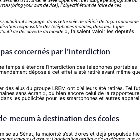
fs destinés à favoriser le développement de l’usage pédagogique du
OD (bring your own device), l’objectif étant de faire de ces
ts souhaitant s’engager dans cette voie de définir de façon autonome
lisation responsable des téléphones mobiles, dans leur triple
t d’outil de découverte du monde
», faisaient valoir les députés
 pas concernés par l’interdiction
me temps à étendre l’interdiction des téléphones portables
mendement déposé à cet effet a été retiré avant même qu
es élus du groupe LREM ont d’ailleurs été retirés. Tel fu
emaines sans écran », ou bien encore
celui
de la rapporteure
 dans les publicités pour les smartphones et autres apparei
ade-mecum à destination des écoles
mise au Sénat, la majorité s’est d’ores et déjà propulsée hie
ments scolaires d’assurer l’application pratique de la réforme, que c