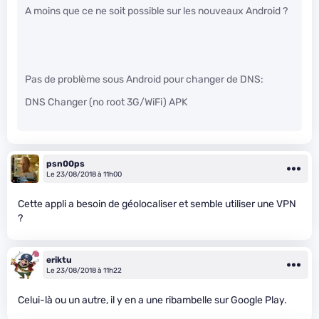
A moins que ce ne soit possible sur les nouveaux Android ?
Pas de problème sous Android pour changer de DNS:
DNS Changer (no root 3G/WiFi) APK
psn00ps
Le 23/08/2018 à 11h00
Cette appli a besoin de géolocaliser et semble utiliser une VPN
?
eriktu
Le 23/08/2018 à 11h22
Celui-là ou un autre, il y en a une ribambelle sur Google Play.