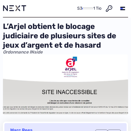
S3
1 Tio
L’Arjel obtient le blocage
judiciaire de plusieurs sites de
jeux d’argent et de hasard
Ordonnance INside
Marc Rees