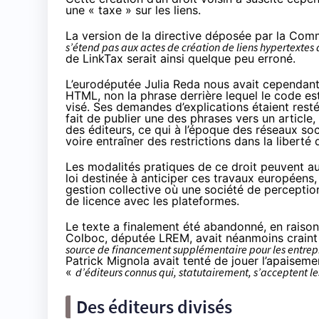
une « taxe » sur les liens.
La version de la directive déposée par la Com
s’étend pas aux actes de création de liens hypertexte
de LinkTax serait ainsi quelque peu erroné.
L’eurodéputée Julia Reda nous avait cependan
HTML, non la phrase derrière lequel le code est
visé. Ses demandes d’explications étaient resté
fait de publier une des phrases vers un article,
des éditeurs, ce qui à l’époque des réseaux so
voire entraîner des restrictions dans la liberté d
Les modalités pratiques de ce droit peuvent a
loi
destinée à anticiper ces travaux européen
gestion collective où une société de perceptio
de licence avec les plateformes.
Le texte a finalement été abandonné, en raison
Colboc, députée LREM, avait néanmoins craint
source de financement supplémentaire pour les entrepr
Patrick Mignola avait tenté de jouer l’apaisem
«
d’éditeurs connus qui, statutairement, s’acceptent le
Des éditeurs divisés