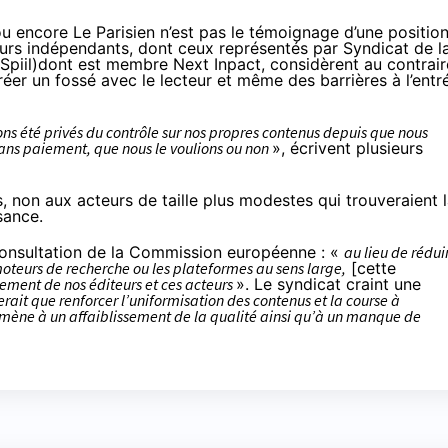
u encore Le Parisien n’est pas le témoignage d’une positio
eurs indépendants, dont ceux représentés par Syndicat de l
 Spiil
)dont est membre Next Inpact, considèrent au contrair
créer un fossé avec le lecteur et même des barrières à l’entr
ns été privés du contrôle sur nos propres contenus depuis que nous
 sans paiement, que nous le voulions ou non
», écrivent
plusieurs
s, non aux acteurs de taille plus modestes qui trouveraient 
sance.
e consultation de la Commission européenne : «
au lieu de rédui
teurs de recherche ou les plateformes au sens large,
[cette
ncement de nos éditeurs et ces acteurs
». Le syndicat craint une
erait que renforcer l’uniformisation des contenus et la course à
et mène à un affaiblissement de la qualité ainsi qu’à un manque de