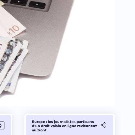
Europe : les journalistes partisans
d’un droit voisin en ligne reviennent
au front