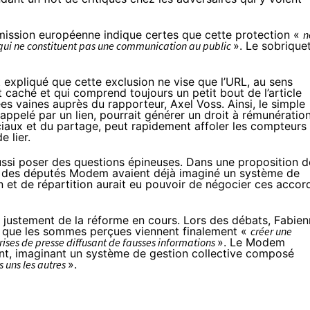
mission européenne indique certes que cette protection «
n
s qui ne constituent pas une communication au public
». Le sobrique
t
expliqué
que cette exclusion ne vise que l’URL, au sens
 caché et qui comprend toujours un petit bout de l’article
es vaines auprès du rapporteur, Axel Voss. Ainsi, le simple
 appelé par un lien, pourrait générer un droit à rémunératio
ciaux et du partage, peut rapidement affoler les compteurs
e lier.
ussi poser des questions épineuses. Dans
une proposition d
s, des députés Modem avaient déjà imaginé un système de
n et de répartition aurait eu pouvoir de négocier ces accor
 justement de la réforme en cours. Lors des débats, Fabie
 que les sommes perçues viennent finalement «
créer une
ises de presse diffusant de fausses informations
». Le Modem
ent, imaginant un système de gestion collective composé
s uns les autres
».