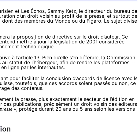
risien
et
Les Échos
, Sammy Ketz, le directeur du bureau d
ration d’un droit voisin au profit de la presse, et surtout d
t, dont des membres du Monde ou du Figaro. Le sujet divise
inera
la proposition de directive sur le droit d’auteur
. Ce
entend mettre à jour la législation de 2001 considérée
onnement technologique.
uve à l’article 13. Bien qu’elle s’en défende, la Commission
s au statut de l’hébergeur, afin de rendre les plateformes
n ligne par les internautes.
ant pour faciliter la conclusion d’accords de licence avec l
ulisse, toutefois, que ces accords soient passés ou non, ce
ltrage des contenus.
rement la presse, plus exactement le secteur de l’édition en
ur ces publications, précisément un droit voisin des éditeurs
 presse
», protégé durant 20 ans ou 5 ans selon les versions
tion