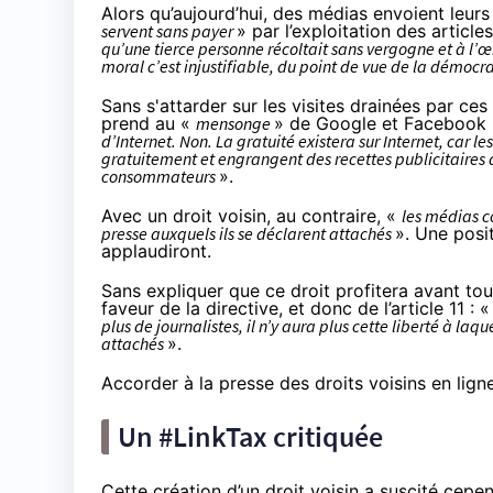
Alors qu’aujourd’hui, des médias envoient leurs
servent sans payer
» par l’exploitation des article
qu’une tierce personne récoltait sans vergogne et à l’œi
moral c’est injustifiable, du point de vue de la démocra
Sans s'attarder sur
les visites drainées
par ces 
prend au «
mensonge
» de Google et Facebook
d’Internet. Non. La gratuité existera sur Internet, car 
gratuitement et engrangent des recettes publicitaires d
consommateurs
».
Avec un droit voisin, au contraire, «
les médias co
presse auxquels ils se déclarent attachés
». Une posi
applaudiront.
Sans expliquer que ce droit profitera avant tou
faveur de la directive, et donc de l’article 11 : 
plus de journalistes, il n’y aura plus cette liberté à laq
attachés
».
Accorder à la presse des droits voisins en ligne
Un #LinkTax critiquée
Cette création d’un droit voisin a suscité cepen