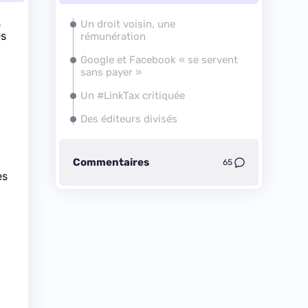
e
Un droit voisin, une
es
rémunération
Google et Facebook « se servent
sans payer »
Un #LinkTax critiquée
Des éditeurs divisés
Commentaires
65
es