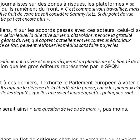
 journalistes sur des zones à risques, les plateformes «
se
s qu’ils ramènent du front. «
C’est comme si vous travailliez, mais
l le fruit de votre travail considère Sammy Ketz. Si du point de vue
tie ça l’est encore plus
».
liens, ni sur
les accords
passés avec ces acteurs, celui-ci s’
 «
selon lequel la directive sur les droits voisins menace la gratuité
les géants du Net, qui captent actuellement les contenus éditoriaux
e ce fait, peuvent rétribuer les médias sans faire payer les
ntinueront à vivre et eux participeront au pluralisme et à liberté de l
tion que les gros éditeurs représentés
par le SPQN
t à ces derniers, il exhorte le Parlement européen à voter e
«
Il s’agit de la défense de la liberté de la presse, car si les journaux n’
uelle les députés, quelles que soient leurs étiquettes politiques, sont
 serait ainsi «
une question de vie ou de mort
», pas moins.
dant un flot de critiques chez les adversaires qui y voient