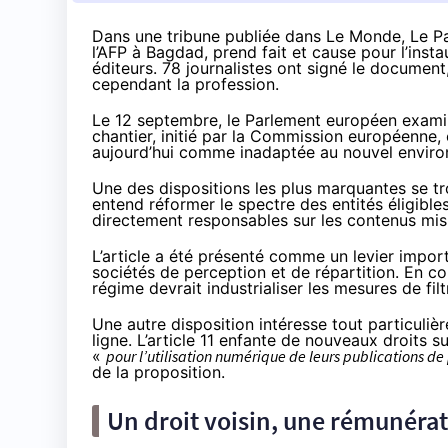
Dans une tribune publiée dans
Le Monde
,
Le Pa
l’AFP à Bagdad, prend fait et cause pour l’instau
éditeurs. 78 journalistes ont signé le documen
cependant la profession.
Le 12 septembre, le Parlement européen exam
chantier, initié par la Commission européenne, 
aujourd’hui comme inadaptée au nouvel envir
Une des dispositions les plus marquantes se tro
entend réformer le spectre des entités éligible
directement responsables sur les contenus mis e
L’article a été présenté comme un levier import
sociétés de perception et de répartition. En co
régime devrait industrialiser les mesures de fi
Une autre disposition intéresse tout particuliè
ligne. L’article 11 enfante de nouveaux droits s
«
pour l’utilisation numérique de leurs publications de
de la proposition.
Un droit voisin, une rémunéra