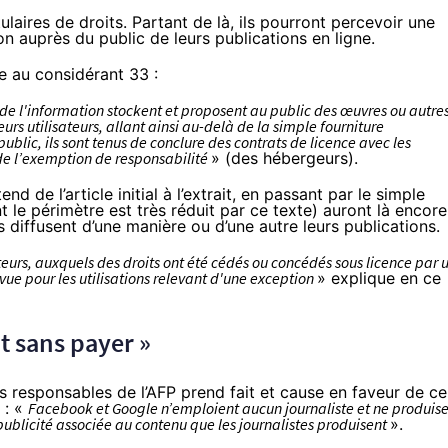
laires de droits. Partant de là, ils pourront percevoir une
on auprès du public de leurs publications en ligne.
 au considérant 33 :
é de l'information stockent et proposent au public des œuvres ou autre
urs utilisateurs, allant ainsi au-delà de la simple fourniture
lic, ils sont tenus de conclure des contrats de licence avec les
r de l’exemption de responsabilité
» (des hébergeurs).
nd de l’article initial à l’extrait, en passant par le simple
nt le périmètre est très réduit par ce texte) auront là encore
s diffusent d’une manière ou d’une autre leurs publications.
eurs, auxquels des droits ont été cédés ou concédés sous licence par 
ue pour les utilisations relevant d'une exception
» explique en ce
t sans payer »
s responsables de l’AFP prend fait et cause en faveur de ce
 : «
Facebook et Google n’emploient aucun journaliste et ne produis
publicité associée au contenu que les journalistes produisent
».