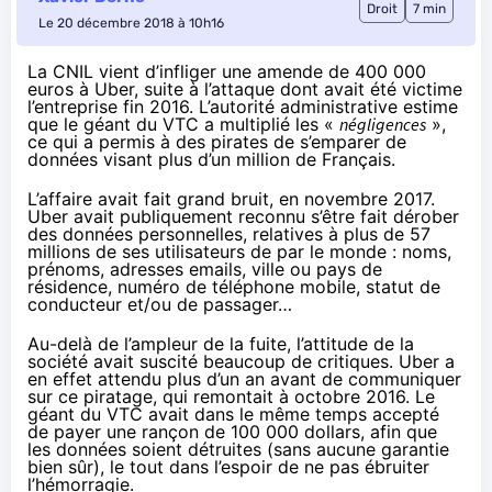
Droit
7 min
Le 20 décembre 2018 à 10h16
La CNIL vient d’infliger une amende de 400 000
euros à Uber, suite à l’attaque dont avait été victime
l’entreprise fin 2016. L’autorité administrative estime
que le géant du VTC a multiplié les «
négligences
»,
ce qui a permis à des pirates de s’emparer de
données visant plus d’un million de Français.
L’affaire avait fait grand bruit, en novembre 2017.
Uber avait
publiquement reconnu
s’être fait dérober
des données personnelles, relatives à plus de 57
millions de ses utilisateurs de par le monde : noms,
prénoms, adresses emails, ville ou pays de
résidence, numéro de téléphone mobile, statut de
conducteur et/ou de passager…
Au-delà de l’ampleur de la fuite, l’attitude de la
société avait suscité beaucoup de critiques. Uber a
en effet attendu plus d’un an avant de communiquer
sur ce piratage, qui remontait à octobre 2016. Le
géant du
VTC
avait dans le même temps accepté
de payer une rançon de 100 000 dollars, afin que
les données soient détruites (sans aucune garantie
bien sûr), le tout dans l’espoir de ne pas ébruiter
l’hémorragie.