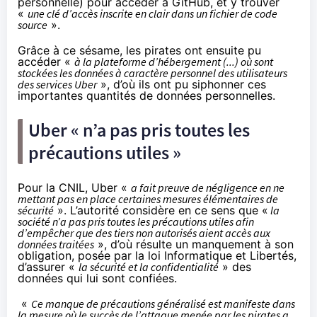
personnelle) pour accéder à GitHub, et y trouver
«
une clé d’accès inscrite en clair dans un fichier de code
source
».
Grâce à ce sésame, les pirates ont ensuite pu
accéder «
à la plateforme d’hébergement (...) où sont
stockées les données à caractère personnel des utilisateurs
des services Uber
», d’où ils ont pu siphonner ces
importantes quantités de données personnelles.
Uber « n’a pas pris toutes les
précautions utiles »
Pour la CNIL, Uber «
a fait preuve de négligence en ne
mettant pas en place certaines mesures élémentaires de
sécurité
». L’autorité considère en ce sens que «
la
société n’a pas pris toutes les précautions utiles afin
d’empêcher que des tiers non autorisés aient accès aux
données traitées
», d’où résulte un manquement à son
obligation, posée par la loi Informatique et Libertés,
d’assurer «
la sécurité et la confidentialité
» des
données qui lui sont confiées.
«
Ce manque de précautions généralisé est manifeste dans
la mesure où le succès de l’attaque menée par les pirates a