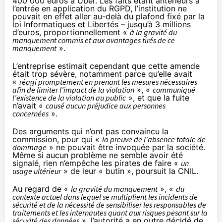
400 000 euros à Uber. Les faits étant antérieurs à
l’entrée en application du RGPD, l’institution ne
pouvait en effet aller au-delà du plafond fixé par la
loi Informatiques et Libertés – jusqu’à 3 millions
d’euros, proportionnellement «
à la gravité du
manquement commis et aux avantages tirés de ce
manquement
».
L’entreprise estimait cependant que cette amende
était trop sévère, notamment parce qu’elle avait
«
réagi promptement en prenant les mesures nécessaires
afin de limiter l’impact de la violation
», «
communiqué
l’existence de la violation au public
», et que la fuite
n’avait «
causé aucun préjudice aux personnes
concernées
».
Des arguments qui n’ont pas convaincu la
commission, pour qui «
la preuve de l’absence totale de
dommage
» ne pouvait être invoquée par la société.
Même si aucun problème ne semble avoir été
signalé, rien n’empêche les pirates de faire «
un
usage ultérieur
» de leur « butin », poursuit la CNIL.
Au regard de «
la gravité du manquement
», «
du
contexte actuel dans lequel se multiplient les incidents de
sécurité et de la nécessité de sensibiliser les responsables de
traitements et les internautes quant aux risques pesant sur la
sécurité des données
», l’autorité a en outre décidé de