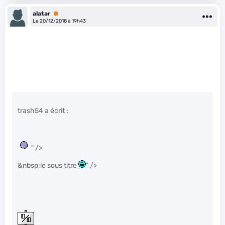
alatar
Premium
Le 20/12/2018 à 19h43
trash54 a écrit :
" />
&nbsp;le sous titre
" />