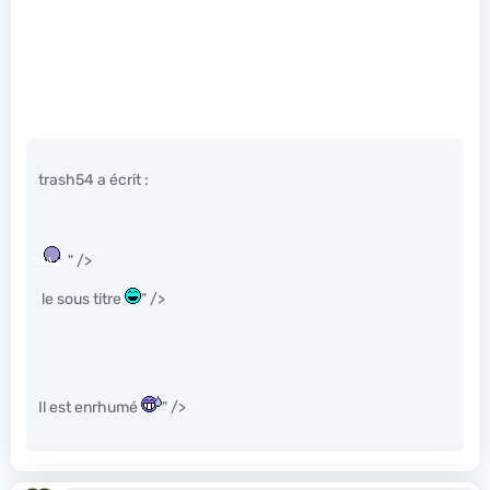
trash54 a écrit :
" />
le sous titre
" />
Il est enrhumé
" />