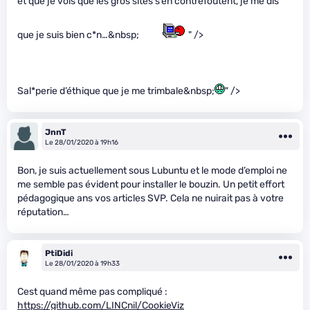
et que je vois que les gros sites s’en contrefoutent, je me dis
que je suis bien c*n…&nbsp;
" />
Sal*perie d’éthique que je me trimbale&nbsp;
" />
JnnT
Le 28/01/2020 à 19h16
Bon, je suis actuellement sous Lubuntu et le mode d’emploi ne
me semble pas évident pour installer le bouzin. Un petit effort
pédagogique ans vos articles SVP. Cela ne nuirait pas à votre
réputation…
PtiDidi
Le 28/01/2020 à 19h33
Cest quand même pas compliqué :
https://github.com/LINCnil/CookieViz