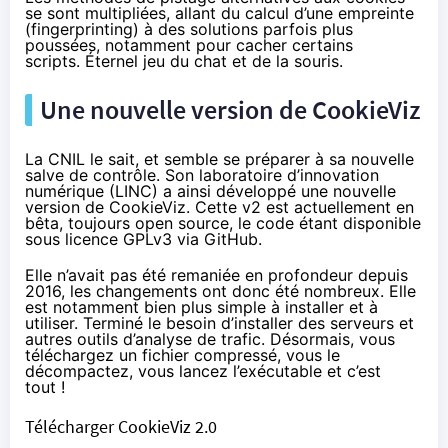
se sont multipliées, allant du calcul d’une empreinte
(fingerprinting) à des solutions parfois plus
poussées, notamment pour cacher certains
scripts. Éternel
jeu du chat et de la souris
.
Une nouvelle version de CookieViz
La CNIL le sait, et semble se préparer à sa nouvelle
salve de contrôle. Son laboratoire d’innovation
numérique (
LINC
) a ainsi développé
une nouvelle
version
de CookieViz. Cette v2 est actuellement en
bêta, toujours open source, le code étant disponible
sous licence GPLv3
via GitHub
.
Elle n’avait pas été remaniée en profondeur depuis
2016, les changements ont donc été nombreux. Elle
est notamment bien plus simple à installer et à
utiliser. Terminé le besoin d’installer des serveurs et
autres outils d’analyse de trafic. Désormais, vous
téléchargez un fichier compressé, vous le
décompactez, vous lancez l’exécutable et c’est
tout !
Télécharger CookieViz 2.0