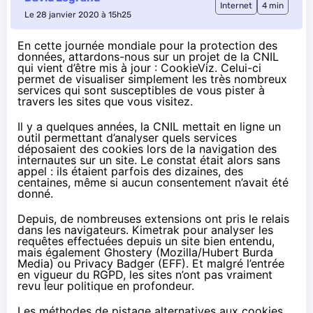
Internet
4 min
Le 28 janvier 2020 à 15h25
En cette
journée mondiale pour la protection des
données
, attardons-nous sur un projet de la CNIL
qui vient d’être mis à jour : CookieViz. Celui-ci
permet de visualiser simplement les très nombreux
services qui sont susceptibles de vous pister à
travers les sites que vous visitez.
Il y a quelques années, la CNIL mettait en ligne un
outil permettant d’analyser quels services
déposaient des cookies lors de la navigation des
internautes sur un site. Le constat était alors sans
appel : ils étaient parfois des dizaines, des
centaines, même si aucun consentement n’avait été
donné.
Depuis, de nombreuses extensions ont pris le relais
dans les navigateurs.
Kimetrak
pour analyser les
requêtes effectuées depuis un site bien entendu,
mais également
Ghostery
(Mozilla/Hubert Burda
Media) ou
Privacy Badger
(EFF). Et malgré l’entrée
en vigueur
du RGPD
, les sites n’ont pas vraiment
revu leur politique en profondeur.
Les méthodes de pistage alternatives aux cookies