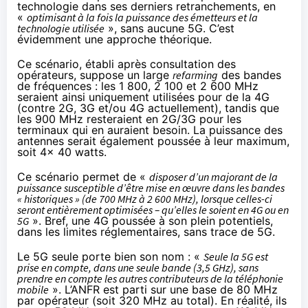
technologie dans ses derniers retranchements, en
«
optimisant à la fois la puissance des émetteurs et la
technologie utilisée
», sans aucune 5G. C’est
évidemment une approche théorique.
Ce scénario, établi après consultation des
opérateurs, suppose un large
refarming
des bandes
de fréquences : les 1 800, 2 100 et 2 600 MHz
seraient ainsi uniquement utilisées pour de la 4G
(contre 2G, 3G et/ou 4G actuellement), tandis que
les 900 MHz resteraient en 2G/3G pour les
terminaux qui en auraient besoin. La puissance des
antennes serait également poussée à leur maximum,
soit 4x 40 watts.
Ce scénario permet de «
disposer d’un majorant de la
puissance susceptible d’être mise en œuvre dans les bandes
« historiques » (de 700 MHz à 2 600 MHz), lorsque celles-ci
seront entièrement optimisées – qu’elles le soient en 4G ou en
5G
». Bref, une 4G poussée à son plein potentiels,
dans les limites réglementaires, sans trace de 5G.
Le 5G seule porte bien son nom : «
Seule la 5G est
prise en compte, dans une seule bande (3,5 GHz), sans
prendre en compte les autres contributeurs de la téléphonie
mobile
». L’ANFR est parti sur une base de 80 MHz
par opérateur (soit 320 MHz au total). En réalité, ils