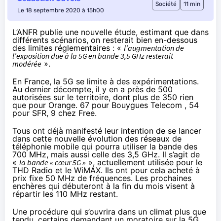
Société
11 min
Le 18 septembre 2020 à 15h00
L’ANFR publie une nouvelle étude, estimant que dans
différents scénarios, on resterait bien en-dessous
des limites réglementaires : «
l’augmentation de
l’exposition due à la 5G en bande 3,5 GHz resterait
modérée
».
En France, la 5G se limite à des expérimentations.
Au dernier décompte
, il y en a près de 500
autorisées sur le territoire, dont plus de 350 rien
que pour Orange. 67 pour Bouygues Telecom , 54
pour SFR, 9 chez Free.
Tous ont déjà manifesté leur intention de se lancer
dans cette nouvelle évolution des réseaux de
téléphonie mobile qui pourra utiliser la bande des
700 MHz, mais aussi celle des 3,5 GHz. Il s’agit de
«
la bande « cœur 5G »
», actuellement utilisée pour le
THD Radio et le
WiMAX
. Ils ont pour cela
acheté à
prix fixe 50 MHz de fréquences
. Les prochaines
enchères qui
débuteront à la fin du mois
visent à
répartir les 110 MHz restant.
Une procédure qui s’ouvrira dans un climat plus que
tendu, certains demandant un moratoire sur la 5G