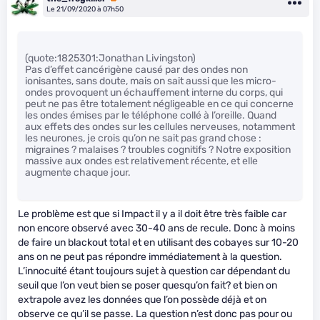
Le 21/09/2020 à 07h50
(quote:1825301:Jonathan Livingston)
Pas d’effet cancérigène causé par des ondes non
ionisantes, sans doute, mais on sait aussi que les micro-
ondes provoquent un échauffement interne du corps, qui
peut ne pas être totalement négligeable en ce qui concerne
les ondes émises par le téléphone collé à l’oreille. Quand
aux effets des ondes sur les cellules nerveuses, notamment
les neurones, je crois qu’on ne sait pas grand chose :
migraines ? malaises ? troubles cognitifs ? Notre exposition
massive aux ondes est relativement récente, et elle
augmente chaque jour.
Le problème est que si Impact il y a il doit être très faible car
non encore observé avec 30-40 ans de recule. Donc à moins
de faire un blackout total et en utilisant des cobayes sur 10-20
ans on ne peut pas répondre immédiatement à la question.
L’innocuité étant toujours sujet à question car dépendant du
seuil que l’on veut bien se poser quesqu’on fait? et bien on
extrapole avez les données que l’on possède déjà et on
observe ce qu’il se passe. La question n’est donc pas pour ou