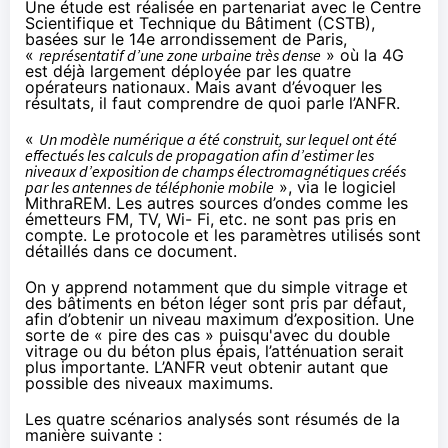
Une étude
est réalisée en partenariat avec le Centre
Scientifique et Technique du Bâtiment (CSTB),
basées sur le 14e arrondissement de Paris,
«
représentatif d’une zone urbaine très dense
» où la 4G
est déjà largement déployée par les quatre
opérateurs nationaux. Mais avant d’évoquer les
résultats, il faut comprendre de quoi parle l’ANFR.
«
Un modèle numérique a été construit, sur lequel ont été
effectués les calculs de propagation afin d’estimer les
niveaux d’exposition de champs électromagnétiques créés
par les antennes de téléphonie mobile
», via le
logiciel
MithraREM
. Les autres sources d’ondes comme les
émetteurs FM, TV, Wi- Fi, etc. ne sont pas pris en
compte. Le protocole et les paramètres utilisés sont
détaillés
dans ce document
.
On y apprend notamment que du simple vitrage et
des bâtiments en béton léger sont pris par défaut,
afin d’obtenir un niveau maximum d’exposition. Une
sorte de « pire des cas » puisqu'avec du double
vitrage ou du béton plus épais, l’atténuation serait
plus importante. L’ANFR veut obtenir autant que
possible des niveaux maximums.
Les quatre scénarios analysés sont résumés de la
manière suivante :