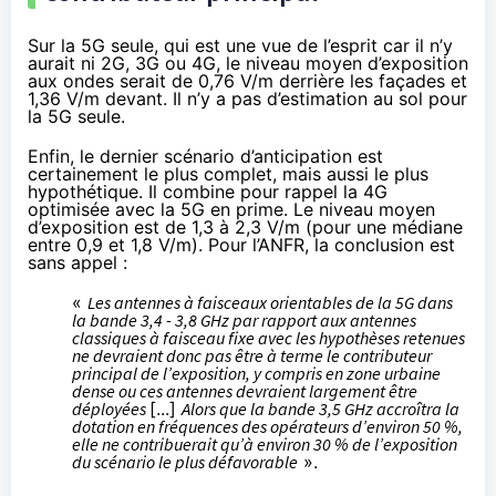
Sur la 5G seule, qui est une vue de l’esprit car il n’y
aurait ni 2G, 3G ou 4G, le niveau moyen d’exposition
aux ondes serait de 0,76 V/m derrière les façades et
1,36 V/m devant. Il n’y a pas d’estimation au sol pour
la 5G seule.
Enfin, le dernier scénario d’anticipation est
certainement le plus complet, mais aussi le plus
hypothétique. Il combine pour rappel la 4G
optimisée avec la 5G en prime. Le niveau moyen
d’exposition est de 1,3 à 2,3 V/m (pour une médiane
entre 0,9 et 1,8 V/m). Pour l’ANFR, la conclusion est
sans appel :
«
Les antennes à faisceaux orientables de la 5G dans
la bande 3,4 - 3,8 GHz par rapport aux antennes
classiques à faisceau fixe avec les hypothèses retenues
ne devraient donc pas être à terme le contributeur
principal de l’exposition, y compris en zone urbaine
dense ou ces antennes devraient largement être
déployées
[...]
Alors que la bande 3,5 GHz accroîtra la
dotation en fréquences des opérateurs d’environ 50 %,
elle ne contribuerait qu’à environ 30 % de l’exposition
du scénario le plus défavorable
».