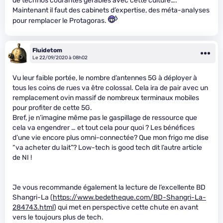
de technos courantes gérables avec cette culture….
Maintenant il faut des cabinets d’expertise, des méta-analyses
pour remplacer le Protagoras.
Fluidetom
Le 22/09/2020 à 08h02
Vu leur faible portée, le nombre d’antennes 5G à déployer à
tous les coins de rues va être colossal. Cela ira de pair avec un
remplacement ovin massif de nombreux terminaux mobiles
pour profiter de cette 5G.
Bref, je n’imagine même pas le gaspillage de ressource que
cela va engendrer … et tout cela pour quoi ? Les bénéfices
d’une vie encore plus omni-connectée? Que mon frigo me dise
“va acheter du lait”? Low-tech is good tech dit l’autre article
de NI !
Je vous recommande également la lecture de l’excellente BD
Shangri-La (
https://www.bedetheque.com/BD-Shangri-La-
284743.html
) qui met en perspective cette chute en avant
vers le toujours plus de tech.