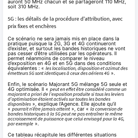
auront 50 MHz chacun et se partageront 110 MHz,
soit 310 MHz.
5G : les détails de la procédure d'attribution, avec
prix fixes et enchères
Ce scénario ne sera jamais mis en place dans la
pratique puisque la 2G, 3G et 4G continueront
d’exister, et surtout les bandes historiques ne vont
pas cesser d’être utilisées par les opérateurs. Il
permet néanmoins de comparer le niveau
d’exposition en 4G et en 5G dans des conditions
équivalentes : «
les localisation, disposition et azimut des
émetteurs 5G sont identiques à ceux des aériens 4G
».
Enfin, le scénario Majorant 5G mélange 5G seule et
4G optimisée. Il «
peut en effet être considéré comme un
majorant a priori de l’exposition produite si tous les leviers
d’optimisation étaient activés sur toutes les bandes
disponibles
», explique l’Agence. Elle ajoute qu’il
«
pourrait n’être jamais atteint
», car «
la conversion de
bandes historiques à la 5G peut ne pas entraîner le même
accroissement de puissance que celui envisagé pour la 4G,
par exemple
».
Ce tableau récapitule les différentes situations