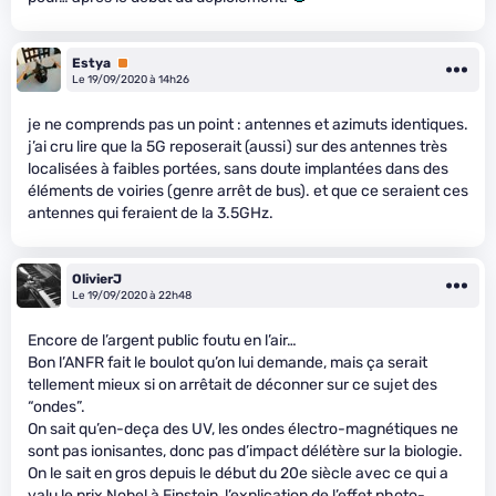
Estya
Premium
Le 19/09/2020 à 14h26
je ne comprends pas un point : antennes et azimuts identiques.
j’ai cru lire que la 5G reposerait (aussi) sur des antennes très
localisées à faibles portées, sans doute implantées dans des
éléments de voiries (genre arrêt de bus). et que ce seraient ces
antennes qui feraient de la 3.5GHz.
OlivierJ
Le 19/09/2020 à 22h48
Encore de l’argent public foutu en l’air…
Bon l’ANFR fait le boulot qu’on lui demande, mais ça serait
tellement mieux si on arrêtait de déconner sur ce sujet des
“ondes”.
On sait qu’en-deça des UV, les ondes électro-magnétiques ne
sont pas ionisantes, donc pas d’impact délétère sur la biologie.
On le sait en gros depuis le début du 20e siècle avec ce qui a
valu le prix Nobel à Einstein, l’explication de l’effet photo-