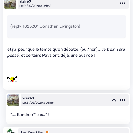
vizir67
Le 21/09/2020 à 07h32
(reply:1825301:Jonathan Livingston)
et j’ai peur que le temps qu’on débatte. (oui/non)….
‘le train sera
passé’
, et certains Pays ont, déjà, une avance !
vizir67
Le 21/09/2020 à 08h54
”…attendron
T
pas…” !
the_frogkiller
Premium