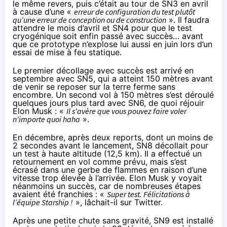
le même revers, puis c’était au tour de SN3
en avril
à cause d’une «
erreur de configuration du test plutôt
qu’une erreur de conception ou de construction
». Il faudra
attendre
le mois d’avril
et SN4 pour que le test
cryogénique soit enfin passé avec succès… avant
que ce prototype n’explose lui aussi
en juin
lors d’un
essai de mise à feu statique.
Le premier décollage avec succès est arrivé
en
septembre
avec SN5, qui a atteint 150 mètres avant
de venir se reposer sur la terre ferme sans
encombre. Un second vol à 150 mètres s’est déroulé
quelques jours plus tard
avec SN6, de quoi réjouir
Elon Musk : «
Il s'avère que vous pouvez faire voler
n'importe quoi haha
».
En décembre
, après deux reports, dont un moins de
2 secondes avant le lancement, SN8 décollait pour
un test à haute altitude (12,5 km). Il a effectué un
retournement en vol comme prévu, mais s’est
écrasé dans une gerbe de flammes en raison d’une
vitesse trop élevée à l’arrivée. Elon Musk y voyait
néanmoins un succès, car de nombreuses étapes
avaient été franchies : «
Super test. Félicitations à
l’équipe Starship !
», lâchait-il sur Twitter.
Après une
petite chute sans gravité
, SN9 est installé