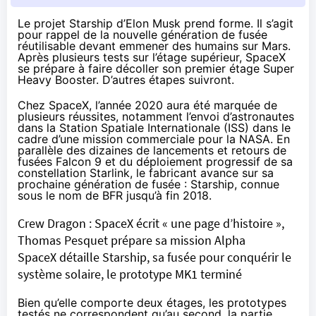
Le projet Starship d’Elon Musk prend forme. Il s’agit
pour rappel de la nouvelle génération de fusée
réutilisable devant emmener des humains sur Mars.
Après plusieurs tests sur l’étage supérieur, SpaceX
se prépare à faire décoller son premier étage Super
Heavy Booster. D’autres étapes suivront.
Chez SpaceX, l’année 2020 aura été marquée de
plusieurs réussites, notamment
l’envoi d’astronautes
dans la Station Spatiale Internationale (ISS) dans le
cadre d’une mission commerciale pour la NASA. En
parallèle des dizaines de lancements et retours de
fusées Falcon 9 et du déploiement progressif de
sa
constellation Starlink
, le fabricant avance sur sa
prochaine génération de fusée : Starship, connue
sous le nom de BFR
jusqu’à fin 2018
.
Crew Dragon : SpaceX écrit « une page d’histoire »,
Thomas Pesquet prépare sa mission Alpha
SpaceX détaille Starship, sa fusée pour conquérir le
système solaire, le prototype MK1 terminé
Bien qu’elle comporte deux étages, les prototypes
testés ne correspondent qu’au second, la partie