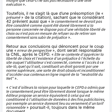
malgré que celui-ci ne soit pas nécessaire à une telle
exécution
».
Toutefois, il ne s’agit là que d’une présomption (le «
présumé
» de la citation), sachant que
le considérant
42
prévient aussi que «
le consentement ne devrait pas
être considéré comme ayant été donné librement si la
personne concernée ne dispose pas d’une véritable liberté de
choix ou n’est pas en mesure de refuser ou de retirer son
consentement sans subir de préjudice
».
Retour aux conclusions qui dénoncent pour le coup
une «
erreur de perspective
», dont serait responsable
la CNIL, après le CEPD. «
Elle se contente d’apprécier la
liberté de choix et l’existence d’un préjudice à l’échelle du
site auquel l’utilisateur s’est connecté, comme si l’accès à ce
site-là, quel qu’il soit, constituait un droit garanti par une
norme supérieure, une sorte de droit absolu et inconditionnel
d’accéder aux contenus en ligne inspiré de la "neutralité du
Net"
».
«
C’est d’ailleurs la raison pour laquelle le CEPD a admis que
le consentement peut être librement donné lorsque le même
éditeur propose un service équivalent à celui qui est
conditionné à l’utilisation de données à des fins publicitaires,
par exemple un service donnant lieu au versement d’un tarif
raisonnable
» poursuit-il, toujours dans le même
document.