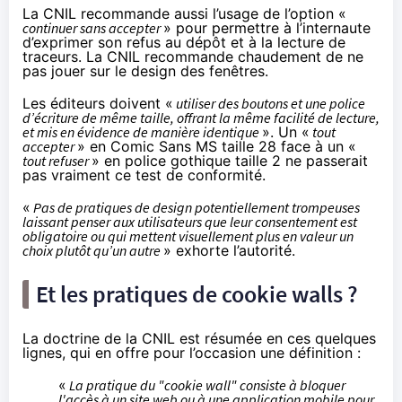
La CNIL recommande aussi l’usage de l’option «
continuer sans accepter
» pour permettre à l’internaute
d’exprimer son refus au dépôt et à la lecture de
traceurs. La CNIL recommande chaudement de ne
pas jouer sur le design des fenêtres.
Les éditeurs doivent «
utiliser des boutons et une police
d’écriture de même taille, offrant la même facilité de lecture,
et mis en évidence de manière identique
». Un «
tout
accepter
» en Comic Sans MS taille 28 face à un «
tout refuser
» en police gothique taille 2 ne passerait
pas vraiment ce test de conformité.
«
Pas de pratiques de design potentiellement trompeuses
laissant penser aux utilisateurs que leur consentement est
obligatoire ou qui mettent visuellement plus en valeur un
choix plutôt qu’un autre
» exhorte l’autorité.
Et les pratiques de cookie walls ?
La doctrine de la CNIL est résumée
en ces quelques
lignes
, qui en offre pour l’occasion une définition :
«
La pratique du "cookie wall" consiste à bloquer
l'accès à un site web ou à une application mobile pour