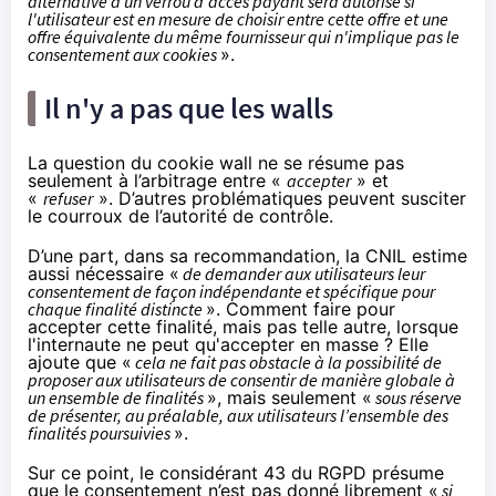
alternative à un verrou d'accès payant sera autorisé si
l'utilisateur est en mesure de choisir entre cette offre et une
offre équivalente du même fournisseur qui n'implique pas le
consentement aux cookies
».
Il n'y a pas que les walls
La question du cookie wall ne se résume pas
seulement à l’arbitrage entre «
accepter
» et
«
refuser
». D’autres problématiques peuvent susciter
le courroux de l’autorité de contrôle.
D’une part, dans sa recommandation, la CNIL estime
aussi nécessaire «
de demander aux utilisateurs leur
consentement de façon indépendante et spécifique pour
chaque finalité distincte
». Comment faire pour
accepter cette finalité, mais pas telle autre, lorsque
l'internaute ne peut qu'accepter en masse ? Elle
ajoute que «
cela ne fait pas obstacle à la possibilité de
proposer aux utilisateurs de consentir de manière globale à
un ensemble de finalités
», mais seulement «
sous réserve
de présenter, au préalable, aux utilisateurs l’ensemble des
finalités poursuivies
».
Sur ce point, le considérant 43 du RGPD présume
que le consentement n’est pas donné librement «
si