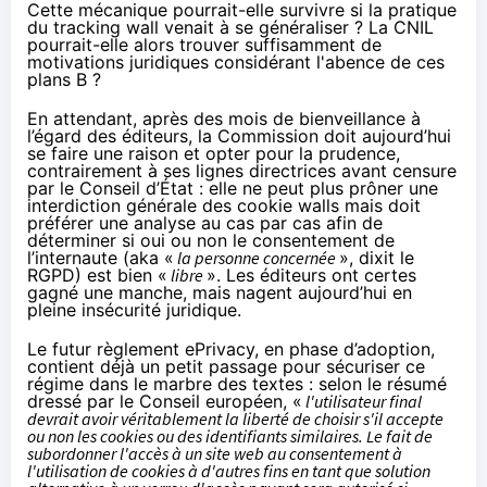
Cette mécanique pourrait-elle survivre si la pratique
du tracking wall venait à se généraliser ? La CNIL
pourrait-elle alors trouver suffisamment de
motivations juridiques considérant l'abence de ces
plans B ?
En attendant, après des mois de bienveillance à
l’égard des éditeurs, la Commission doit aujourd’hui
se faire une raison et opter pour la prudence,
contrairement à ses lignes directrices avant censure
par le Conseil d’État : elle ne peut plus prôner une
interdiction générale des cookie walls mais doit
préférer une analyse au cas par cas afin de
déterminer si oui ou non le consentement de
l’internaute (aka «
la personne concernée
», dixit le
RGPD) est bien «
libre
». Les éditeurs ont certes
gagné une manche, mais nagent aujourd’hui en
pleine insécurité juridique.
Le futur règlement ePrivacy
, en phase d’adoption,
contient déjà un petit passage pour sécuriser ce
régime dans le marbre des textes : selon le résumé
dressé par le Conseil européen, «
l'utilisateur final
devrait avoir véritablement la liberté de choisir s'il accepte
ou non les cookies ou des identifiants similaires. Le fait de
subordonner l'accès à un site web au consentement à
l'utilisation de cookies à d'autres fins en tant que solution