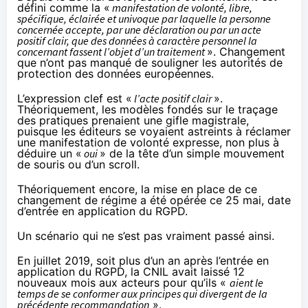
défini comme la «
manifestation de volonté, libre,
spécifique, éclairée et univoque par laquelle la personne
concernée accepte, par une déclaration ou par un acte
positif clair, que des données à caractère personnel la
concernant fassent l’objet d’un traitement
». Changement
que
n’ont pas manqué de souligner
les autorités de
protection des données européennes.
L’expression clef est «
l’acte positif clair
».
Théoriquement, les modèles fondés sur le traçage
des pratiques prenaient une gifle magistrale,
puisque les éditeurs se voyaient astreints à réclamer
une manifestation de volonté expresse, non plus à
déduire un «
oui
» de la tête d’un simple mouvement
de souris ou d’un scroll.
Théoriquement encore, la mise en place de ce
changement de régime a été opérée ce 25 mai, date
d’entrée en application du RGPD.
Un scénario qui ne s’est pas vraiment passé ainsi.
En
juillet 2019
, soit plus d’un an après l’entrée en
application du RGPD, la CNIL avait laissé
12
nouveaux mois
aux acteurs pour qu’ils «
aient le
temps de se conformer aux principes qui divergent de la
précédente recommandation
».