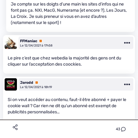
Je compte sur les doigts d’une main les sites d’infos qui ne
font pas ça. NXI, MacG, Numerama (et encore ?), Les Jours,
La Croix. Je suis preneur si vous en avez d’autres
(notamment sur le sport) !
FFManiac
Premium
Le 12/04/2021 à 17h58
Le pire c’est que chez webedia la majorité des gens ont du
cliquer sur l’acceptation des coockies.
Jarodd
Premium
Le 12/04/2021 à 18h19
Si on veut accéder au contenu, faut-il être abonné + payer le
cookie wall ? Car rien ne dit qu’un abonné est exempt de
publicités personnalisées…
43
Sur mobile Firefox Focus fait l’affaire. Un clic pour accepter
tous les cookies, un clic pour les supprimer à la fin de la lecture.