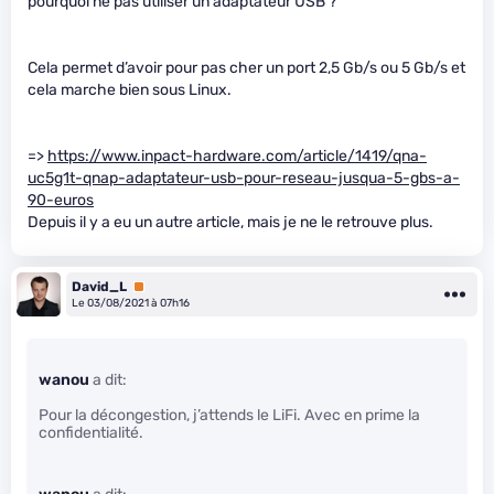
pourquoi ne pas utiliser un adaptateur USB ?
Cela permet d’avoir pour pas cher un port 2,5 Gb/s ou 5 Gb/s et
cela marche bien sous Linux.
=>
https://www.inpact-hardware.com/article/1419/qna-
uc5g1t-qnap-adaptateur-usb-pour-reseau-jusqua-5-gbs-a-
90-euros
Depuis il y a eu un autre article, mais je ne le retrouve plus.
David_L
Premium
Le 03/08/2021 à 07h16
wanou
a dit:
Pour la décongestion, j’attends le LiFi. Avec en prime la
confidentialité.