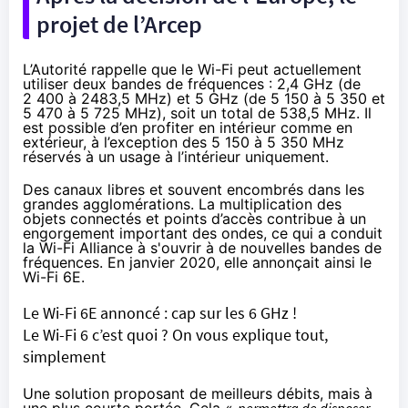
projet de l’Arcep
L’Autorité rappelle que le Wi-Fi peut actuellement
utiliser deux bandes de fréquences : 2,4 GHz (de
2 400 à 2483,5 MHz) et 5 GHz (de 5 150 à 5 350 et
5 470 à 5 725 MHz), soit un total de 538,5 MHz. Il
est possible d’en profiter en intérieur comme en
extérieur, à l’exception des 5 150 à 5 350 MHz
réservés à un usage à l’intérieur uniquement.
Des canaux libres et souvent encombrés dans les
grandes agglomérations. La multiplication des
objets connectés et points d’accès contribue à un
engorgement important des ondes, ce qui a conduit
la Wi-Fi Alliance à s'ouvrir à de nouvelles bandes de
fréquences. En janvier 2020, elle annonçait ainsi le
Wi-Fi 6E.
Le Wi-Fi 6E annoncé : cap sur les 6 GHz !
Le Wi-Fi 6 c’est quoi ? On vous explique tout,
simplement
Une solution proposant de meilleurs débits, mais à
une plus courte portée. Cela «
permettra de disposer