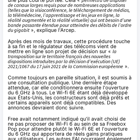
de canaux larges requis pour de nombreuses applications
(telles que la visioconférence, le téléchargement de médias,
la télémédecine, l’apprentissage et les jeux en ligne, la
réalité augmentée et la réalité virtuelle) qui ont besoin d’une
bande passante étendue pour atteindre des débits de l’ordre
du gigabit
», explique l'Arcep.
Après des mois de travaux, cette procédure touche
à sa fin et le régulateur des télécoms vient de
mettre en ligne son projet de décision sur «
la
transposition sur le territoire français des nouvelles
dispositions introduites par la décision d’exécution (UE)
2021/1067 du 17 juin 2021 de la Commission européenne
».
Comme toujours en pareille situation, il est soumis à
une consultation publique. Une dernière étape
attendue, car elle conditionnera ensuite l'ouverture
du 6 GHz à tous. Le Wi-fi 6E étant déjà développé
aux États-Unis, les constructeurs sont déjà prêts et
certains appareils sont déjà compatibles. Des
annonces devraient donc suivre.
Free avait notamment indiqué qu'il avait choisi de
ne pas proposer de Wi-Fi 6 au sein de sa
Freebox
Pop
pour attendre plutôt le Wi-Fi 6E et l'ouverture
du 6 GHz qui apportera de réels gains pratiques
aux utilisateurs. Les autres FAI pourraient également