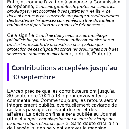
Enfin, et comme l’avait déjà annoncé la Commission
européenne, «
aucune garantie de protection contre les
brouillages n’est accordée à ces systèmes
» et ils «
ne
doivent en aucun cas causer de brouillage aux affectataires
des bandes de fréquences concernées au titre du tableau
national de répartition des bandes de fréquences
».
Cela signifie «
qu’il ne doit y avoir aucun brouillage
préjudiciable pour les services de radiocommunication et
qu’il est impossible de prétendre à une quelconque
protection de ces dispositifs contre les brouillages dus à des
services de radiocommunication
», détaille l’Autorité.
Contributions acceptées jusqu’au
30 septembre
L'Arcep précise que les contributeurs ont jusqu’au
30 septembre 2021 à 18 h pour envoyer leurs
commentaires. Comme toujours, les retours seront
intégralement publiés, éventuellement caviardé de
certains passages relevant du secret des
affaires. La décision finale sera publiée au Journal
officiel «
après homologation par le ministre chargé des
communications électroniques
». Sans doute d'ici la fin
de l'année, si rien ne vient enrayer la machine.