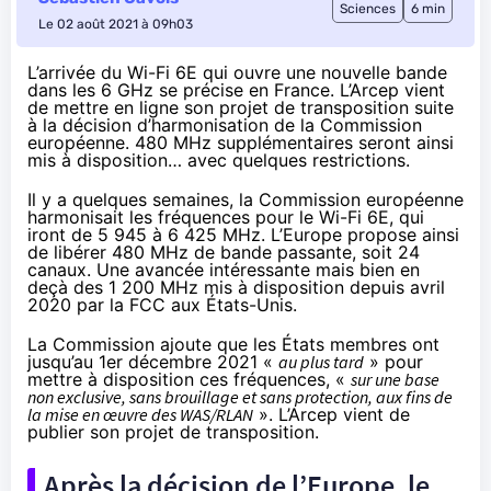
Sciences
6 min
Le 02 août 2021 à 09h03
L’arrivée du Wi-Fi 6E qui ouvre une nouvelle bande
dans les 6 GHz se précise en France. L’Arcep vient
de mettre en ligne son projet de transposition suite
à la décision d’harmonisation de la Commission
européenne. 480 MHz supplémentaires seront ainsi
mis à disposition… avec quelques restrictions.
Il y a quelques semaines, la Commission européenne
harmonisait
les fréquences pour le Wi-Fi 6E, qui
iront de 5 945 à 6 425 MHz. L’Europe propose ainsi
de libérer 480 MHz de bande passante, soit 24
canaux. Une avancée intéressante mais bien en
deçà des 1 200 MHz mis à disposition
depuis avril
2020
par la FCC aux États-Unis.
La Commission ajoute que les États membres ont
jusqu’au 1er décembre 2021 «
au plus tard
» pour
mettre à disposition ces fréquences, «
sur une base
non exclusive, sans brouillage et sans protection, aux fins de
la mise en œuvre des WAS/RLAN
». L’Arcep vient de
publier
son projet de transposition
.
Après la décision de l’Europe, le