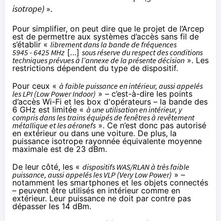
isotrope)
».
Pour simplifier, on peut dire que le projet de l’Arcep
est de permettre aux systèmes d’accès sans fil de
s’établir «
librement dans la bande de fréquences
5945 - 6425 MHz
[…]
sous réserve du respect des conditions
techniques prévues à l’annexe de la présente décision
». Les
restrictions dépendent du type de dispositif.
Pour ceux «
à faible puissance en intérieur, aussi appelés
les LPI (Low Power Indoor)
» – c’est-à-dire les points
d’accès Wi-Fi et les box d'opérateurs – la bande des
6 GHz est limitée «
à une utilisation en intérieur, y
compris dans les trains équipés de fenêtres à revêtement
métallique et les aéronefs
». Ce n’est donc pas autorisé
en extérieur ou dans une voiture. De plus, la
puissance isotrope rayonnée équivalente moyenne
maximale est de 23 dBm.
De leur côté, les «
dispositifs WAS/RLAN à très faible
puissance, aussi appelés les VLP (Very Low Power)
» –
notamment les smartphones et les objets connectés
– peuvent être utilisés en intérieur comme en
extérieur. Leur puissance ne doit par contre pas
dépasser les 14 dBm.