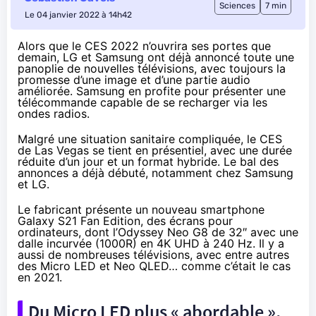
Sciences
7 min
Le 04 janvier 2022 à 14h42
Alors que le CES 2022 n’ouvrira ses portes que
demain, LG et Samsung ont déjà annoncé toute une
panoplie de nouvelles télévisions, avec toujours la
promesse d’une image et d’une partie audio
améliorée. Samsung en profite pour présenter une
télécommande capable de se recharger via les
ondes radios.
Malgré une situation sanitaire compliquée, le CES
de Las Vegas se tient en présentiel, avec
une durée
réduite d’un jour
et un format hybride. Le bal des
annonces a déjà débuté, notamment chez Samsung
et LG.
Le fabricant présente un nouveau smartphone
Galaxy S21 Fan Edition
, des
écrans pour
ordinateurs
, dont l’Odyssey Neo G8 de 32″ avec une
dalle incurvée (1000R) en 4K UHD à 240 Hz. Il y a
aussi de nombreuses télévisions, avec entre autres
des
Micro LED
et
Neo QLED
…
comme c’était le cas
en 2021
.
Du Micro LED plus « abordable »,