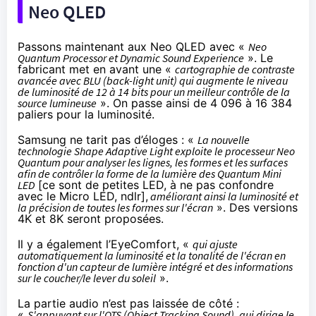
Neo QLED
Passons maintenant aux Neo QLED avec «
Neo
Quantum Processor et Dynamic Sound Experience
». Le
fabricant met en avant une «
cartographie de contraste
avancée avec BLU (back-light unit) qui augmente le niveau
de luminosité de 12 à 14 bits pour un meilleur contrôle de la
source lumineuse
». On passe ainsi de 4 096 à 16 384
paliers pour la luminosité.
Samsung ne tarit pas d’éloges : «
La nouvelle
technologie Shape Adaptive Light exploite le processeur Neo
Quantum pour analyser les lignes, les formes et les surfaces
afin de contrôler la forme de la lumière des Quantum Mini
LED
[ce sont de petites LED, à ne pas confondre
avec le Micro LED, ndlr],
améliorant ainsi la luminosité et
la précision de toutes les formes sur l'écran
». Des versions
4K et 8K seront proposées.
Il y a également l’EyeComfort, «
qui ajuste
automatiquement la luminosité et la tonalité de l'écran en
fonction d'un capteur de lumière intégré et des informations
sur le coucher/le lever du soleil
».
La partie audio n’est pas laissée de côté :
«
S'appuyant sur l'OTS (Object Tracking Sound), qui dirige le