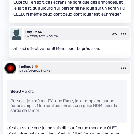
Quoi qu’il en soit, ces écrans ne sont que des annonces, et
le fait est, qu’aujourd’hui, personne ne joue sur un écran PC
OLED, ni même ceux dont ceux dont jouer est leur métier.
Roy_974
Le 07/01/2022 à 06h20
ah, oui effectivement! Merci pour ta précision.
hellmut
Premium
Le 05/01/2022 à 07h57
SebGF
a dit:
Perso le jour où ma TV rend l’âme, je la remplace par un
écran simple. Mon seul besoin est une prise HDMI pour la
sortie de l’ampli.
c’est aussi ce que je me suis dit. sauf qu’un moniteur OLED,
c’est introuvable, ou alors c’est du AlienWare et ça coute un