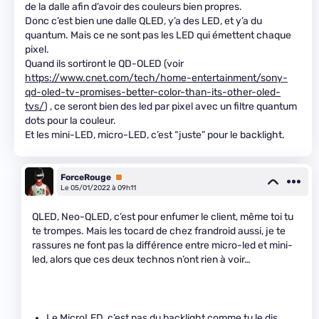
de la dalle afin d’avoir des couleurs bien propres.
Donc c’est bien une dalle QLED, y’a des LED, et y’a du
quantum. Mais ce ne sont pas les LED qui émettent chaque
pixel.
Quand ils sortiront le QD-OLED (voir
https://www.cnet.com/tech/home-entertainment/sony-
qd-oled-tv-promises-better-color-than-its-other-oled-
tvs/
) , ce seront bien des led par pixel avec un filtre quantum
dots pour la couleur.
Et les mini-LED, micro-LED, c’est “juste” pour le backlight.
ForceRouge
Premium
Le 05/01/2022 à 09h11
QLED, Neo-QLED, c’est pour enfumer le client, même toi tu
te trompes. Mais les tocard de chez frandroid aussi, je te
rassures ne font pas la différence entre micro-led et mini-
led, alors que ces deux technos n’ont rien à voir…
Le MicroLED, c’est pas du backlight comme tu le dis,