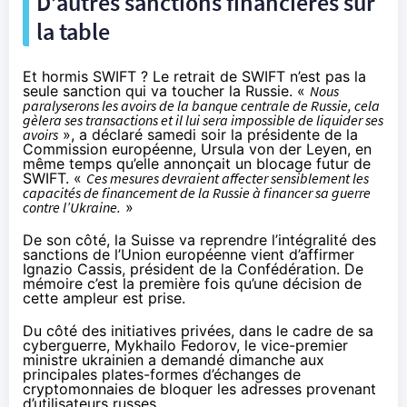
D’autres sanctions financières sur
la table
Et hormis SWIFT ? Le retrait de SWIFT n’est pas la
seule sanction qui va toucher la Russie. «
Nous
paralyserons les avoirs de la banque centrale de Russie, cela
gèlera ses transactions et il lui sera impossible de liquider ses
avoirs
», a déclaré samedi soir la présidente de la
Commission européenne, Ursula von der Leyen, en
même temps qu’elle annonçait un blocage futur de
SWIFT. «
Ces mesures devraient affecter sensiblement les
capacités de financement de la Russie à financer sa guerre
contre l’Ukraine.
»
De son côté, la Suisse va reprendre l’intégralité des
sanctions de l’Union européenne vient d’affirmer
Ignazio Cassis, président de la Confédération. De
mémoire c’est la première fois qu’une décision de
cette ampleur est prise.
Du côté des initiatives privées, dans le cadre de sa
cyberguerre, Mykhailo Fedorov, le vice-premier
ministre ukrainien
a demandé dimanche
aux
principales plates-formes d’échanges de
cryptomonnaies de bloquer les adresses provenant
d’utilisateurs russes.