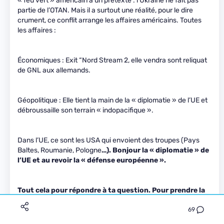
« feu vert » américain à un prétexte : l’Ukraine ne fait pas
partie de l’OTAN. Mais il a surtout une réalité, pour le dire
crument, ce conflit arrange les affaires américains. Toutes
les affaires :
Économiques : Exit “Nord Stream 2, elle vendra sont reliquat
de GNL aux allemands.
Géopolitique : Elle tient la main de la « diplomatie » de l’UE et
débroussaille son terrain « indopacifique ».
Dans l’UE, ce sont les USA qui envoient des troupes (Pays
Baltes, Roumanie, Pologne
…). Bonjour la « diplomatie » de
l’UE et au revoir la « défense européenne ».
Tout cela pour répondre à ta question. Pour prendre la
parabole de la maternité, nous pouvons dire que l’UE
69
peut ADOPTER une attitude, mais pas lui DONNER
NAISSANCE. Le « père » de l’attitude européenne est…