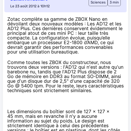
Sciences
3 min
Le 23 août 2012 à 10h12
Zotac complète sa gamme de ZBOX Nano en
dévoilant deux nouveaux modèles : Les AD12 et les
AD12 Plus. Ces dernières conservent évidemment le
principal atout de ces mini PC : leur taille très
compacte. La configuration évolue, puisqu’elle
embarque un processeur E2-1800 d’AMD, ce qui
devrait garantir des performances convenables
pour une utilisation bureautique.
Comme toutes les ZBOX du constructeur, nous
trouvons deux versions : l'AD12 qui n'est autre qu'un
barebone nu, tandis que l'AD12 Plus dispose de 2
Go de mémoire en DDR3 au format SO-DIMM, ainsi
que d'un disque dur de 2,5" d'une capacité de 320
Go @ 5400 tpm. Pour le reste, leurs caractéristiques
techniques sont strictement similaires.
Les dimensions du boîtier sont de 127 x 127 x
45 mm, mais en revanche il n'y a aucune
information au sujet du poids. Le design est
strictement identique à celui des précédentes
versions : le boîtier est en plastique, dont les côtés