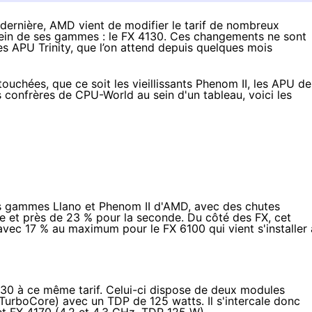
 dernière, AMD
vient de modifier le tarif
de nombreux
ein de ses gammes : le FX 4130. Ces changements ne sont
 des APU
Trinity
, que l’on attend depuis quelques mois
ouchées, que ce soit les vieillissants Phenom II, les APU de
s confrères de
CPU-World
au sein d'un tableau, voici les
les gammes Llano et Phenom II d'AMD, avec des chutes
re et près de 23 % pour la seconde. Du côté des FX, cet
vec 17 % au maximum pour le FX 6100 qui vient s'installer 
30 à ce même tarif. Celui-ci dispose de deux modules
TurboCore) avec un TDP de 125 watts. Il s'intercale donc