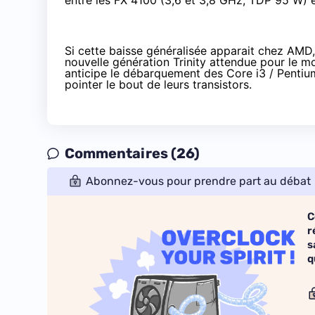
entre les FX 4100 (3,6 et 3,8 GHz, TDP 95 W) 
Si cette baisse généralisée apparait chez AMD, e
nouvelle génération Trinity
attendue pour le m
anticipe le débarquement des Core i3 / Pentium 
pointer le bout de leurs transistors.
Commentaires (26)
Abonnez-vous pour prendre part au débat
C
r
s
q