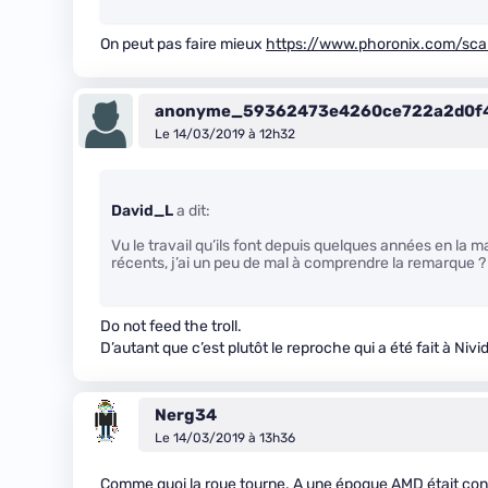
On peut pas faire mieux
https://www.phoronix.com/scan
anonyme_59362473e4260ce722a2d0f
Le 14/03/2019 à 12h32
David_L
a dit:
Vu le travail qu’ils font depuis quelques années en la m
récents, j’ai un peu de mal à comprendre la remarque ?
Do not feed the troll.
D’autant que c’est plutôt le reproche qui a été fait à Nivi
Nerg34
Le 14/03/2019 à 13h36
Comme quoi la roue tourne. A une époque AMD était con