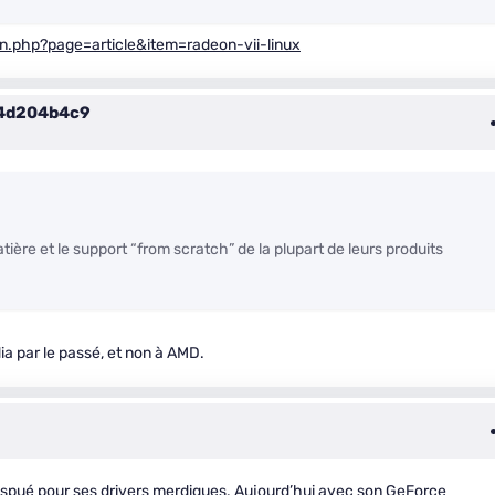
.php?page=article&item=radeon-vii-linux
4d204b4c9
atière et le support “from scratch” de la plupart de leurs produits
dia par le passé, et non à AMD.
spué pour ses drivers merdiques. Aujourd’hui avec son GeForce