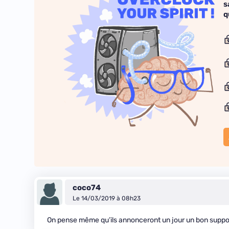
s
q
coco74
Le 14/03/2019 à 08h23
On pense même qu’ils annonceront un jour un bon suppor