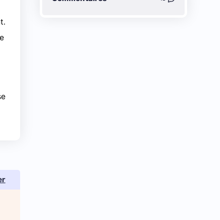
t.
de
se
er