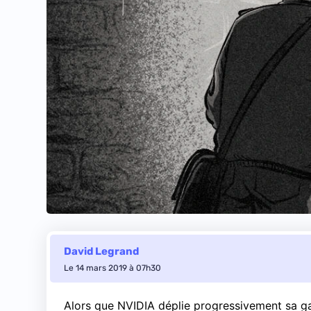
David Legrand
Le 14 mars 2019 à 07h30
Alors que NVIDIA déplie progressivement sa g