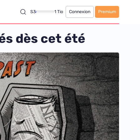
S3
1 Tio
Connexion
Premium
és dès cet été