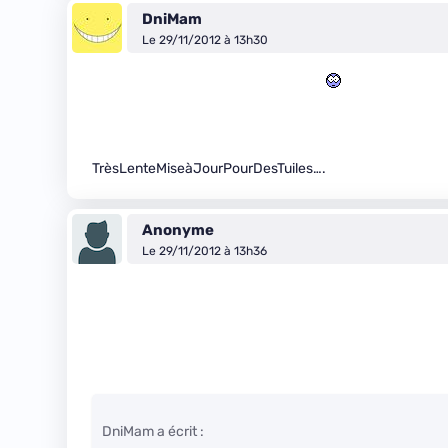
DniMam
Le 29/11/2012 à 13h30
TrèsLenteMiseàJourPourDesTuiles….
Anonyme
Le 29/11/2012 à 13h36
DniMam a écrit :