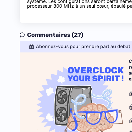
système. Les configurations seront certainem
processeur 800 MHz à un seul cœur, épaulé p
Commentaires (27)
Abonnez-vous pour prendre part au débat
C
r
s
q