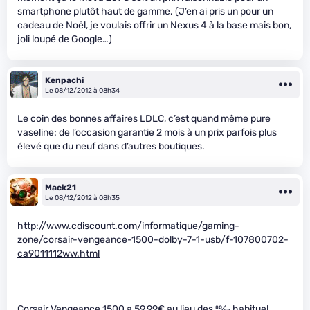
smartphone plutôt haut de gamme. (J’en ai pris un pour un
cadeau de Noël, je voulais offrir un Nexus 4 à la base mais bon,
joli loupé de Google…)
Kenpachi
Le 08/12/2012 à 08h34
Le coin des bonnes affaires LDLC, c’est quand même pure
vaseline: de l’occasion garantie 2 mois à un prix parfois plus
élevé que du neuf dans d’autres boutiques.
Mack21
Le 08/12/2012 à 08h35
http://www.cdiscount.com/informatique/gaming-
zone/corsair-vengeance-1500-dolby-7-1-usb/f-107800702-
ca9011112ww.html
Corsair Vengeance 1500 a 59.99€ au lieu des
80
⁄
90
habituel.