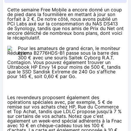
Cette semaine Free Mobile a encore donné un coup
de pied dans la fourmilière en
mettant à jour son
forfait à 2 €
. De notre côté, nous avons publié un
PCi Labs axé sur la consommation du NAS DS413
de Synology
, tandis que nos amis de Prix du Net ont
encore déniché de nombreux
bons plans
, dont voici
le récapitulatif.
Pour les amateurs de grand écran, le moniteur
IIyama B2776HDS-B1 passe
sous la barre des
300 €
avec une souris Saitek Cyborg R.A.T.
Contagion. Vous pouvez également trouver un
Ultrabook HP Envy 14 pour
moins de 500 €
, tandis
que le SSD Sandisk Extreme de 240 Go s'affiche
pour
145 €
, soit 0,60 € par Go.
Les revendeurs proposent également des
opérations spéciales avec, par exemple, 5 € de
remise sur vos achats chez
HP
,
Rue du Commerce
et
Top Achat
, tandis que LDLC propose
jusqu'à 7 %
sur certains de vos achats. Notez que c'est
également un week-end spécial adhérents à la Fnac
avec
10 € en chèque-cadeau tous les 100 €
d'achats
. La carte est également proposée à
10 €