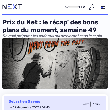
S3
1 Tio
Prix du Net : le récap’ des bons
plans du moment, semaine 49
De quoi préparer les cadeaux qui arriveront sous le sapin
Sébastien Gavois
Next
7 min
Le 09 décembre 2012 à 14h15