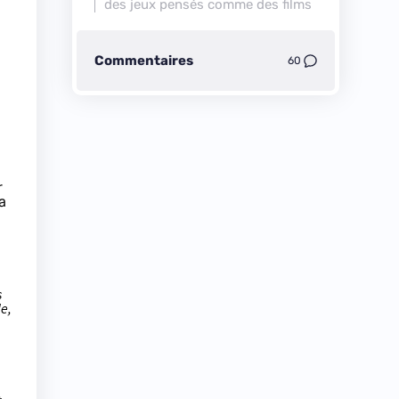
des jeux pensés comme des films
Commentaires
60
r
a
s
le,