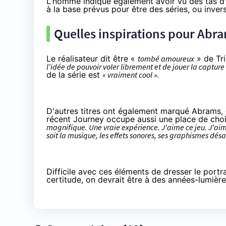
L'homme indique également avoir vu des tas d'
à la base prévus pour être des séries, ou inve
Quelles inspirations pour Abra
Le réalisateur dit être «
tombé amoureux
» de
Tr
l'idée de pouvoir voler librement et de jouer la captur
de la série est
« vraiment cool ».
D'autres titres ont également marqué Abrams
récent
Journey
occupe aussi une place de cho
magnifique. Une vraie expérience. J'aime ce jeu. J'ai
soit la musique, les effets sonores, ses graphismes désat
Difficile avec ces éléments de dresser le portr
certitude, on devrait être à des années-lumière