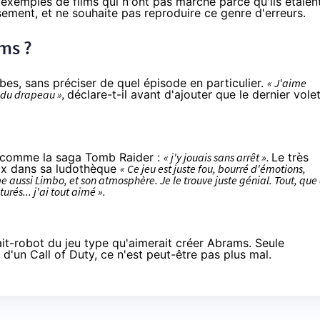
exemples de films qui n'ont pas marché parce qu'ils étaien
rsement, et ne souhaite pas reproduire ce genre d'erreurs.
ms ?
ibes
, sans préciser de quel épisode en particulier.
« J'aime
e du drapeau »,
déclare-t-il avant d'ajouter que le dernier vole
, comme la saga Tomb Raider :
« j'y jouais sans arrêt ».
Le très
ix dans sa ludothèque
« Ce jeu est juste fou, bourré d'émotions,
me aussi
Limbo
, et son atmosphère. Je le trouve juste génial. Tout, que
urés... j'ai tout aimé ».
ait-robot du jeu type qu'aimerait créer Abrams. Seule
 d'un Call of Duty, ce n'est peut-être pas plus mal.