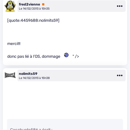
fred2vienne
Premium
Le 14/02/2013 à 15h35
[quote:4459688:nolimits59]
merci!!!
donc pas lié à l’OS, dommage
" />
nolimits59
Le 14/02/2013 à 15h38
Cacahuete586 a écrit :