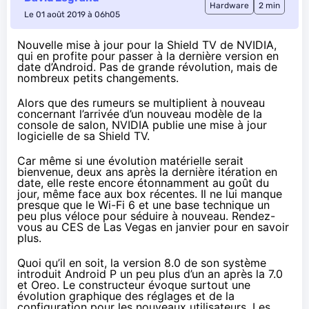
Hardware
2 min
Le 01 août 2019 à 06h05
Nouvelle mise à jour pour la Shield TV de NVIDIA,
qui en profite pour passer à la dernière version en
date d’Android. Pas de grande révolution, mais de
nombreux petits changements.
Alors que des rumeurs se multiplient à nouveau
concernant l’arrivée d’un nouveau modèle de la
console de salon, NVIDIA publie une mise à jour
logicielle de sa Shield TV.
Car même si une évolution matérielle serait
bienvenue, deux ans après
la dernière itération en
date
, elle reste encore étonnamment au goût du
jour, même face aux box récentes. Il ne lui manque
presque que le Wi-Fi 6 et une base technique un
peu plus véloce pour séduire à nouveau. Rendez-
vous
au CES de Las Vegas en janvier
pour en savoir
plus.
Quoi qu’il en soit, la version 8.0 de son système
introduit
Android P
un peu plus d’
un an après la 7.0
et Oreo
. Le constructeur évoque surtout une
évolution graphique des réglages et de la
configuration pour les nouveaux utilisateurs. Les