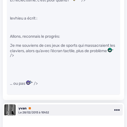
Et l’écléctisme, c’est pour quand?
" />
levhieu a écrit :
Allons, reconnais le progrès:
Je me souviens de ces jeux de sports qui massacraient les
claviers, alors qu’avec l’écran tactile, plus de problème
"
/>
… ou pas
" />
yvan
Premium
Le 28/02/2013 à 10h52