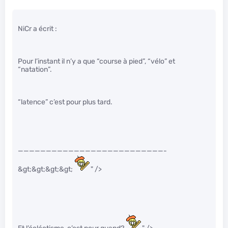
NiCr a écrit :
Pour l’instant il n’y a que “course à pied”, “vélo” et
“natation”.
“latence” c’est pour plus tard.
——————————————————————————-
&gt;&gt;&gt;&gt;
" />