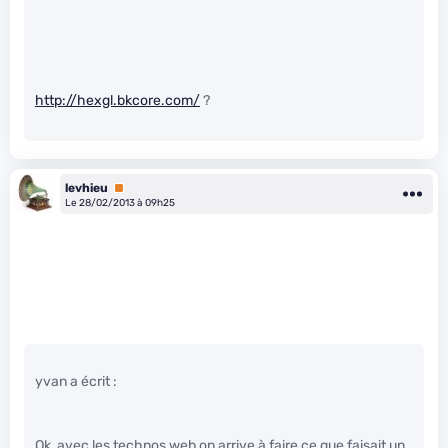
http://hexgl.bkcore.com/
?
levhieu
Premium
Le 28/02/2013 à 09h25
yvan a écrit :
Ok, avec les technos web on arrive à faire ce que faisait un