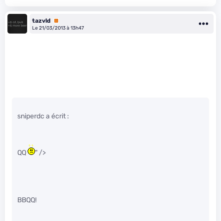
tazvld
Premium
Le 21/03/2013 à 13h47
sniperdc a écrit :
QQ
" />
BBQQ!