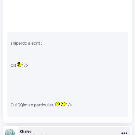
sniperdc a écrit :
QQ
" />
Oui QQim en particulier.
" />
Khalev