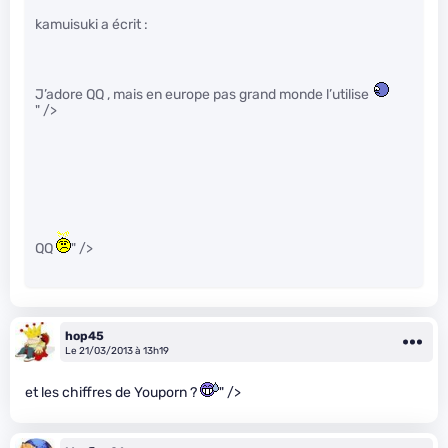
kamuisuki a écrit :
J’adore QQ , mais en europe pas grand monde l’utilise
" />
QQ
" />
hop45
Le 21/03/2013 à 13h19
et les chiffres de Youporn ?
" />