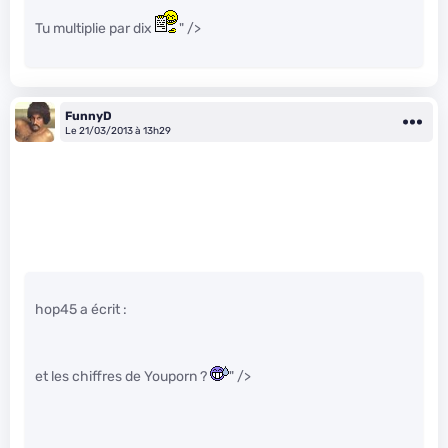
Tu multiplie par dix
" />
FunnyD
Le 21/03/2013 à 13h29
hop45 a écrit :
et les chiffres de Youporn ?
" />