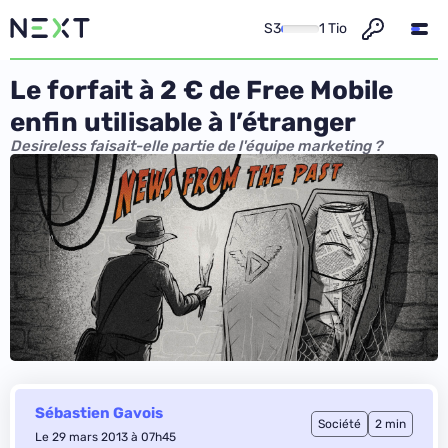
S3
1 Tio
Le forfait à 2 € de Free Mobile
enfin utilisable à l’étranger
Desireless faisait-elle partie de l'équipe marketing ?
Sébastien Gavois
Société
2 min
Le 29 mars 2013 à 07h45