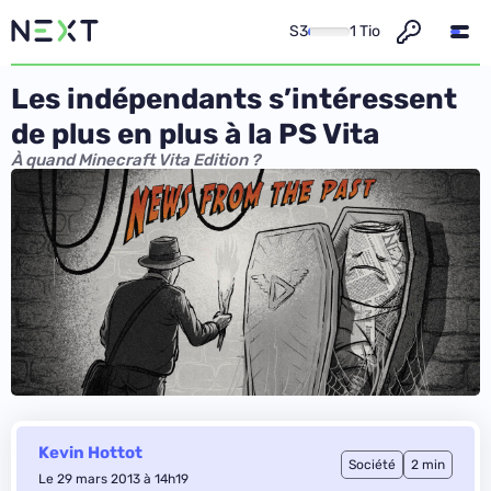
S3
1 Tio
Les indépendants s’intéressent
de plus en plus à la PS Vita
À quand Minecraft Vita Edition ?
Kevin Hottot
Société
2 min
Le 29 mars 2013 à 14h19