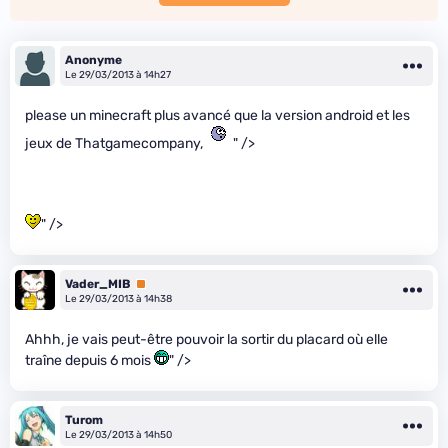
Anonyme
Le 29/03/2013 à 14h27
please un minecraft plus avancé que la version android et les
jeux de Thatgamecompany,
" />
" />
Vader_MIB
Premium
Le 29/03/2013 à 14h38
Ahhh, je vais peut-être pouvoir la sortir du placard où elle
traîne depuis 6 mois
" />
Turom
Le 29/03/2013 à 14h50