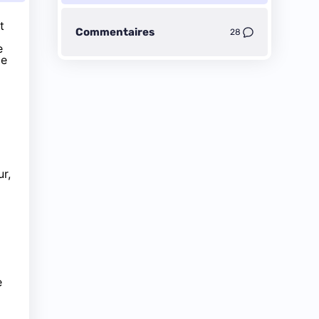
t
Commentaires
28
e
de
r,
e