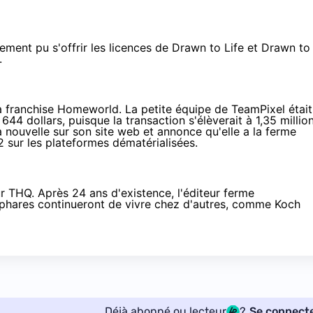
ement pu s'offrir les licences de
Drawn to Life
et Drawn to
s.
 la franchise Homeworld. La petite équipe de TeamPixel était
44 dollars, puisque la transaction s'élèverait à 1,35 millio
la nouvelle sur son
site web
et annonce qu'elle a la ferme
sur les plateformes dématérialisées.
ur THQ. Après 24 ans d'existence, l'éditeur ferme
s phares continueront de vivre chez d'autres, comme
Koch
Déjà abonné ou lecteur
?
Se connect