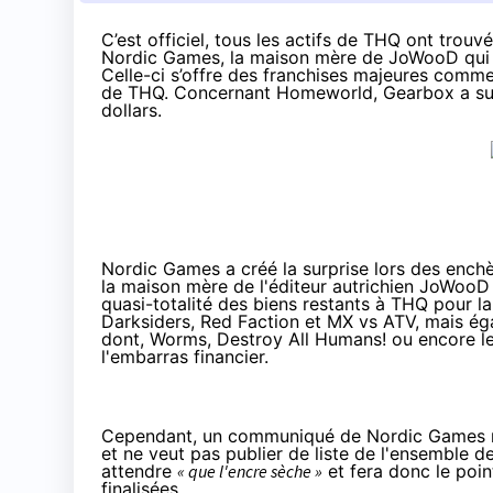
C’est officiel, tous les actifs de THQ ont trou
Nordic Games, la maison mère de JoWooD qui aur
Celle-ci s’offre des franchises majeures comme
de THQ. Concernant Homeworld, Gearbox a surpr
dollars.
Nordic Games a créé la surprise lors des enchè
la maison mère de l'éditeur autrichien
JoWooD
quasi-totalité des biens restants à THQ pour la
Darksiders, Red Faction et MX vs ATV, mais ég
dont, Worms, Destroy All Humans! ou encore l
l'embarras financier.
Cependant, un communiqué de Nordic Games nua
et ne veut pas publier de liste de l'ensemble d
attendre
« que l'encre sèche »
et fera donc le poin
finalisées.