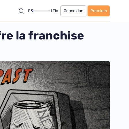
S3
1 Tio
Connexion
Premium
re la franchise