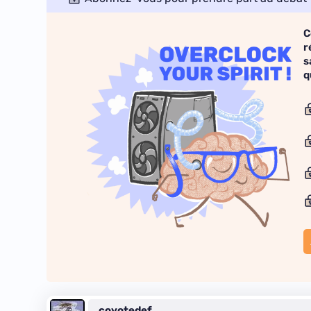
C
r
s
q
coyotedef