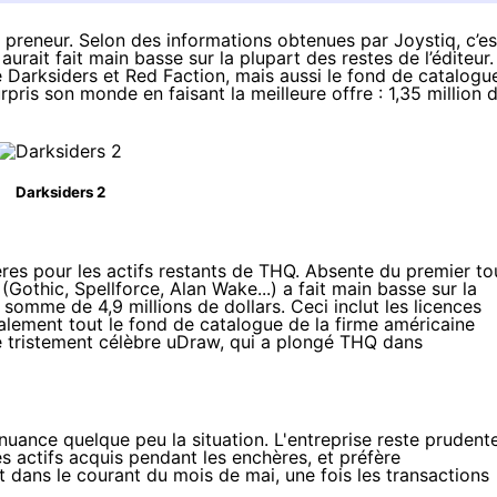
vé preneur. Selon des informations obtenues par Joystiq, c’es
ait fait main basse sur la plupart des restes de l’éditeur.
 Darksiders et Red Faction, mais aussi le fond de catalogu
is son monde en faisant la meilleure offre : 1,35 million 
Darksiders 2
res pour les actifs restants de THQ. Absente du premier tou
(Gothic, Spellforce, Alan Wake...) a fait main basse sur la
 somme de 4,9 millions de dollars. Ceci inclut les licences
alement tout le fond de catalogue de la firme américaine
e tristement célèbre uDraw, qui a plongé THQ dans
nce quelque peu la situation. L'entreprise reste prudent
es actifs acquis pendant les enchères, et préfère
t dans le courant du mois de mai, une fois les transactions