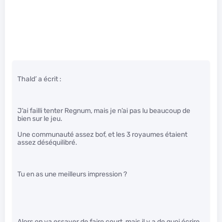
Thald’ a écrit :
J’ai failli tenter Regnum, mais je n’ai pas lu beaucoup de
bien sur le jeu.
Une communauté assez bof, et les 3 royaumes étaient
assez déséquilibré.
Tu en as une meilleurs impression ?
Alors on va essayer de faire court, mais il y a de quoi écrire