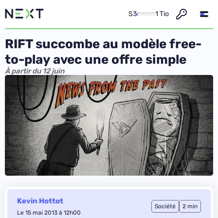
S3
1 Tio
RIFT succombe au modèle free-
to-play avec une offre simple
À partir du 12 juin
Kevin Hottot
Société
2 min
Le 15 mai 2013 à 12h00