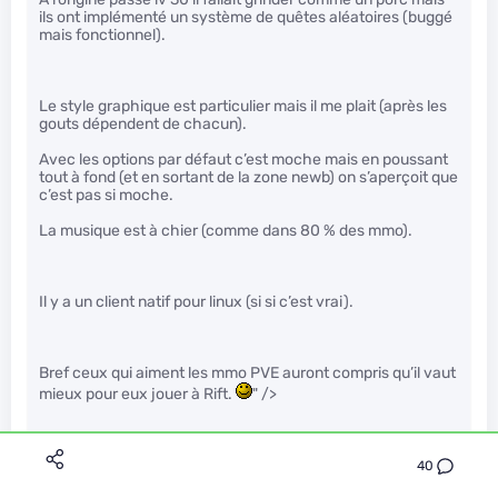
ils ont implémenté un système de quêtes aléatoires (buggé
mais fonctionnel).
Le style graphique est particulier mais il me plait (après les
gouts dépendent de chacun).
Avec les options par défaut c’est moche mais en poussant
tout à fond (et en sortant de la zone newb) on s’aperçoit que
c’est pas si moche.
La musique est à chier (comme dans 80 % des mmo).
Il y a un client natif pour linux (si si c’est vrai).
Bref ceux qui aiment les mmo PVE auront compris qu’il vaut
mieux pour eux jouer à Rift.
" />
J’ai failli oublier l’équilibrage. Depuis la disponibilité sur
40
steam (et surtout grâce à la communauté steam) une