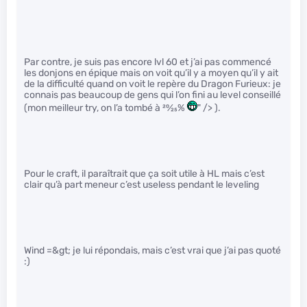
Par contre, je suis pas encore lvl 60 et j’ai pas commencé
les donjons en épique mais on voit qu’il y a moyen qu’il y ait
de la difficulté quand on voit le repère du Dragon Furieux: je
connais pas beaucoup de gens qui l’on fini au level conseillé
(mon meilleur try, on l’a tombé à
20
⁄
25
%
" /> ).
Pour le craft, il paraîtrait que ça soit utile à HL mais c’est
clair qu’à part meneur c’est useless pendant le leveling
Wind =&gt; je lui répondais, mais c’est vrai que j’ai pas quoté
:)