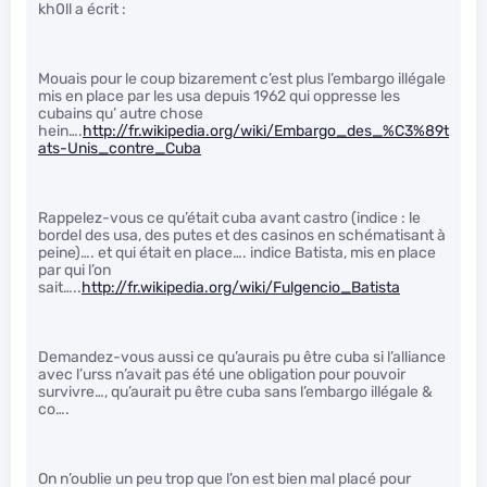
kh0ll a écrit :
Mouais pour le coup bizarement c’est plus l’embargo illégale
mis en place par les usa depuis 1962 qui oppresse les
cubains qu’ autre chose
hein….
http://fr.wikipedia.org/wiki/Embargo_des_%C3%89t
ats-Unis_contre_Cuba
Rappelez-vous ce qu’était cuba avant castro (indice : le
bordel des usa, des putes et des casinos en schématisant à
peine)…. et qui était en place…. indice Batista, mis en place
par qui l’on
sait…..
http://fr.wikipedia.org/wiki/Fulgencio_Batista
Demandez-vous aussi ce qu’aurais pu être cuba si l’alliance
avec l’urss n’avait pas été une obligation pour pouvoir
survivre…, qu’aurait pu être cuba sans l’embargo illégale &
co….
On n’oublie un peu trop que l’on est bien mal placé pour