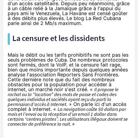
d'un accès satellitaire. Depuis peu néanmoins, grâce
à un câble relié à la Jamaïque grâce à l'appui du
pays ami le
Venezuela
, La Havane est censé goûter
à des débits plus élevés. Le blog
La Red Cubana
parle ainsi de 2 Mb/s maximum.
La censure et les dissidents
Mais le débit ou les tarifs prohibitifs ne sont pas les
seuls problèmes de Cuba. De nombreux protocoles
sont fermés, dont la VoIP, et la censure fait rage,
bien que moins importante depuis quelques années
analyse l'association
Reporters Sans Frontières
.
Cette dernière note que du fait des nombreux
obstacles pour la population pour accéder à
internet, un marché noir s'est créé. «
Il propose le
rachat ou la "location" des mots de passe et codes des
quelques individus et sociétés ayant reçu du parti la
permission d’accès à Internet.
» On parle ici d'un accès
complet à internet. «
La navigation coûte 50 dollars par
mois et l’envoi ou la réception d’un email 1 dollar dans
certains “centres pirates”. Les utilisateurs illégaux doivent se
connecter de préférence la nuit.
»