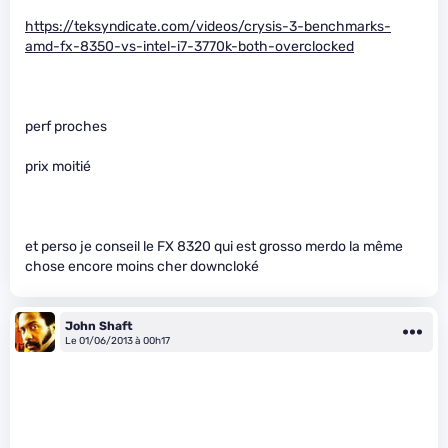
https://teksyndicate.com/videos/crysis-3-benchmarks-
amd-fx-8350-vs-intel-i7-3770k-both-overclocked
perf proches
prix moitié
et perso je conseil le FX 8320 qui est grosso merdo la même
chose encore moins cher downcloké
John Shaft
Le 01/06/2013 à 00h17