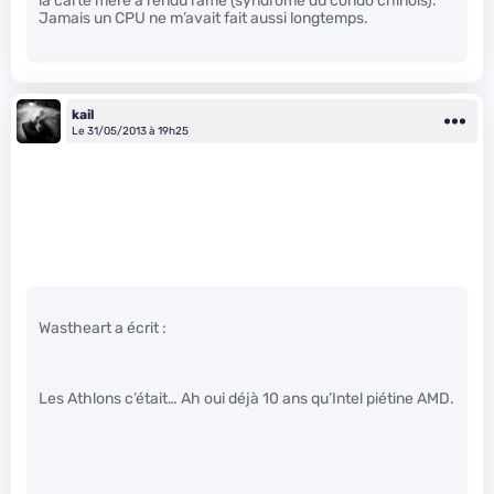
la carte mère a rendu l’âme (syndrome du condo chinois).
Jamais un CPU ne m’avait fait aussi longtemps.
kail
Le 31/05/2013 à 19h25
Wastheart a écrit :
Les Athlons c’était… Ah oui déjà 10 ans qu’Intel piétine AMD.