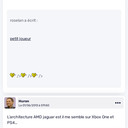
roselan a écrit :
petit joueur
" />
" />
" />
Huron
Le 01/06/2013 à 07h50
L’architecture AMD jaguar est il me semble sur Xbox One et
PS4…