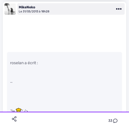
MikeNeko
Le 31/05/2013 à 18h28
roselan a écrit :
…
Je
" />
33