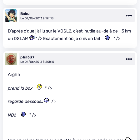
Baku
Le 04/06/2013 à 19h18
D’après c’que j’ai lu sur le VDSL2, c’est inutile au-delà de 1,5 km
du DSLAM
" /> Exactement où je suis en fait
" />
phil337
Le 04/06/2013 à 20h15
Arghh
prend la box
" />
regarde dessous..
" />
NB6
" />