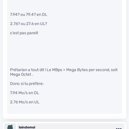
7.94? ou 79.4? en DL
2.76? ou 27.6 en UL?
c’est pas pareil!
Prétarian a tout dit ! Le MBps = Mega Bytes per second, soit
Mega Octet .
Donc si tu préfère:
7.94 Mo/s en DL
2.76 Mo/s en UL
loindemoi