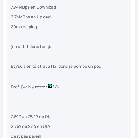
7.94MBps en Download
2.76MBps en Upload
20ms de ping
(en octet donc hein).
Et j’suis en télétravail la, donc je pompe un peu.
Bref, j’vais y rester
" />
7.94? ou 79.4? en DL
2.76? ou 27.6 en UL?
c’est pas pareil!