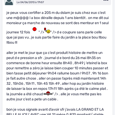
Le 04/06/2013 à 17h57
je peux vous certifier a 205 m du dslam je suis chez eux c’est
une m@@@@ l a box déraille depuis 1 ans bientôt . on me dit oui
monsieur ça marche de nouveau se sont des menteur en 1 seul
journee 12 fois
" />
" /> d e coupure sans parle celle
que jai pas vu , je suis partie faire du jardin a la place bou !!bou
!!bou !!!
aller je met le jour que ça c’est produit histoire de mettre un
peut d e pression a sfr . journal d e bord du 26 mai 8h35 on
commence de bonne heur ensuite 8h40 , 8h49 j ‘eteind la box
pour remettre a zéro je laisse bien couper 10 minutes passer et
bien tasse petit déjeuner 9h04 rallume boum ! 9h07 , 9h 16 bon
je fait autre chose . aller on passe l’après midi maintenant 14h
32 , 15h06 , 15h11 , 15h 45 15h 49 , aller hop au jardin histoire
de laisser la box en repos 17h11 18h après ça été le calme plat .
la journée a été chaud
" /> . alle je vous mette pas les
autre jour c’est a pete un cable .
bon je vous signale avant d’avoir sfr j’avais LA GRAND ET LA
BELLE ALICE ( AVEC une V4 21 méga 0.870 montant ( stable