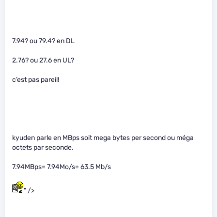
7.94? ou 79.4? en DL
2.76? ou 27.6 en UL?
c’est pas pareil!
kyuden parle en MBps soit mega bytes per second ou méga
octets par seconde.
7.94MBps= 7.94Mo/s= 63.5 Mb/s
" />