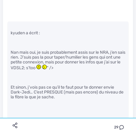
kyuden a écrit :
Nan mais oui, je suis probablement assis sur le NRA, j’en sais
rien. J’suis pas la pour taper/humilier les gens qui ont une
petite connexion, mais pour donner les infos que j’ai sur le
VDSL2; s’too
" />
Et sinon, j’vois pas ce qu’il te faut pour te donner envie
Dark-Jedi… C’est PRESQUE (mais pas encore) du niveau de
la fibre la que je sache.
Normalement ta longueur de ligne c’est la donnée la plus
29
facile à obtenir.