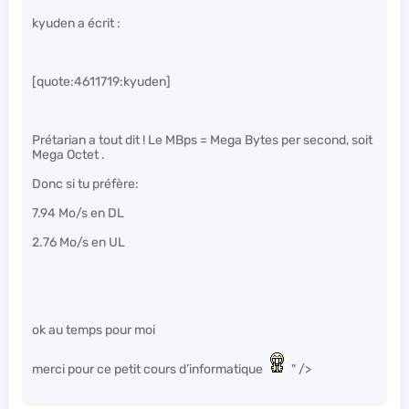
kyuden a écrit :
[quote:4611719:kyuden]
Prétarian a tout dit ! Le MBps = Mega Bytes per second, soit
Mega Octet .
Donc si tu préfère:
7.94 Mo/s en DL
2.76 Mo/s en UL
ok au temps pour moi
merci pour ce petit cours d’informatique
" />