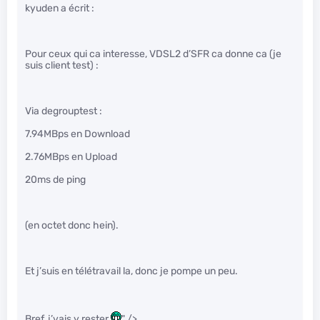
kyuden a écrit :
Pour ceux qui ca interesse, VDSL2 d’SFR ca donne ca (je
suis client test) :
Via degrouptest :
7.94MBps en Download
2.76MBps en Upload
20ms de ping
(en octet donc hein).
Et j’suis en télétravail la, donc je pompe un peu.
Bref, j’vais y rester
" />