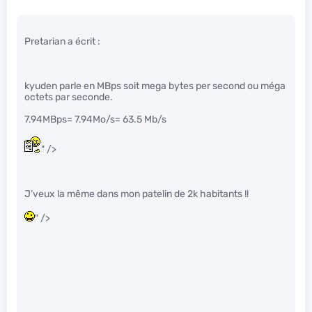
Pretarian a écrit :
kyuden parle en MBps soit mega bytes per second ou méga
octets par seconde.
7.94MBps= 7.94Mo/s= 63.5 Mb/s
" />
J’veux la même dans mon patelin de 2k habitants !!
" />