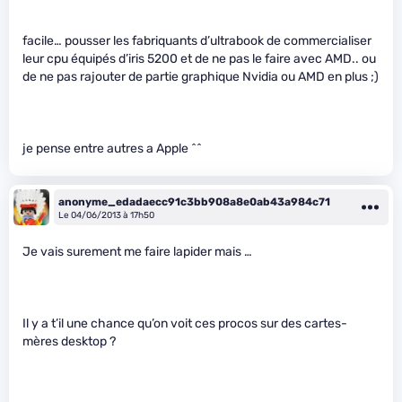
facile… pousser les fabriquants d’ultrabook de commercialiser
leur cpu équipés d’iris 5200 et de ne pas le faire avec AMD.. ou
de ne pas rajouter de partie graphique Nvidia ou AMD en plus ;)
je pense entre autres a Apple ^^
anonyme_edadaecc91c3bb908a8e0ab43a984c71
Le 04/06/2013 à 17h50
Je vais surement me faire lapider mais …
Il y a t’il une chance qu’on voit ces procos sur des cartes-
mères desktop ?