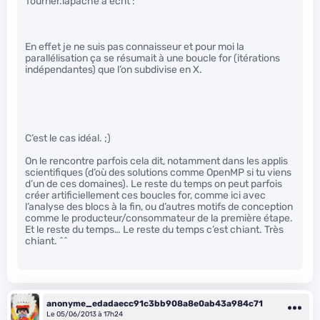
Tourner.lapache a écrit :
En effet je ne suis pas connaisseur et pour moi la
parallélisation ça se résumait à une boucle for (itérations
indépendantes) que l’on subdivise en X.
C’est le cas idéal. ;)
On le rencontre parfois cela dit, notamment dans les applis
scientifiques (d’où des solutions comme OpenMP si tu viens
d’un de ces domaines). Le reste du temps on peut parfois
créer artificiellement ces boucles for, comme ici avec
l’analyse des blocs à la fin, ou d’autres motifs de conception
comme le producteur/consommateur de la première étape.
Et le reste du temps… Le reste du temps c’est chiant. Très
chiant. ^^
anonyme_edadaecc91c3bb908a8e0ab43a984c71
Le 05/06/2013 à 17h24