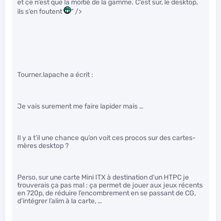
et ce n’est que la moitié de la gamme. C’est sur, le desktop,
ils s’en foutent
" />
Tourner.lapache a écrit :
Je vais surement me faire lapider mais …
Il y a t’il une chance qu’on voit ces procos sur des cartes-
mères desktop ?
Perso, sur une carte Mini ITX à destination d’un HTPC je
trouverais ça pas mal : ça permet de jouer aux jeux récents
en 720p, de réduire l’encombrement en se passant de CG,
d’intégrer l’alim à la carte, …