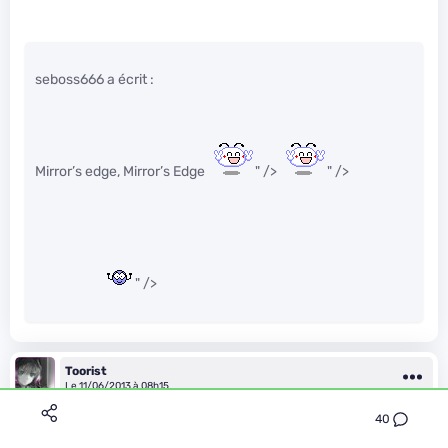
seboss666 a écrit :
Mirror’s edge, Mirror’s Edge
" />
" />
" />
Toorist
Le 11/06/2013 à 08h15
40
Le mode commandant dans BF &lt;3