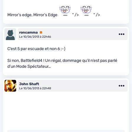
Mirror’s edge, Mirror’s Edge
" />
" />
roncamma
Premium
Le 10/06/2013 à 22h46
C’est 5 par escuade et non 6 ;-)
Si non, Battlefield4 ! Un régal, dommage qu’il n’est pas parlé
d’un Mode Spéctateur…
John Shaft
Le 10/06/2013 à 22h48