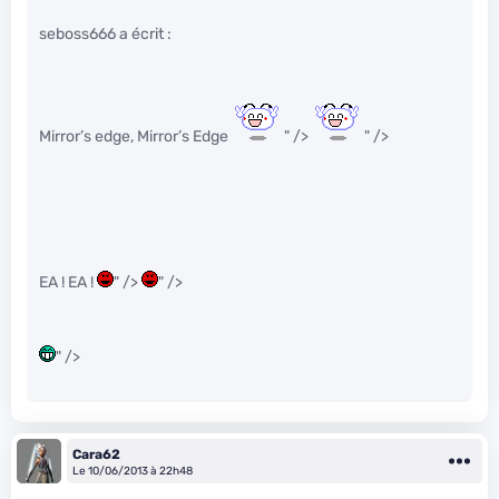
seboss666 a écrit :
Mirror’s edge, Mirror’s Edge
" />
" />
EA ! EA !
" />
" />
" />
Cara62
Le 10/06/2013 à 22h48