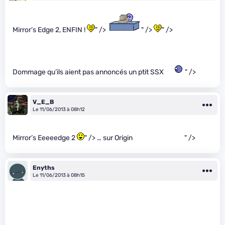
Mirror’s Edge 2, ENFIN !
" />
" />
" />
Dommage qu’ils aient pas annoncés un ptit SSX
" />
V_E_B
Le 11/06/2013 à 08h12
Mirror’s Eeeeedge 2
" /> … sur Origin
" />
Enyths
Le 11/06/2013 à 08h15