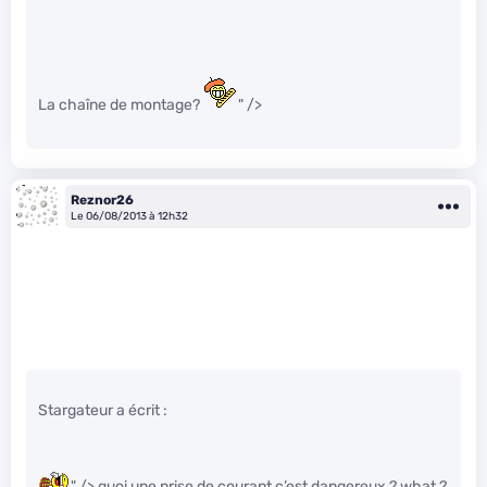
La chaîne de montage?
" />
Reznor26
Le 06/08/2013 à 12h32
Stargateur a écrit :
" /> quoi une prise de courant c’est dangereux ? what ?