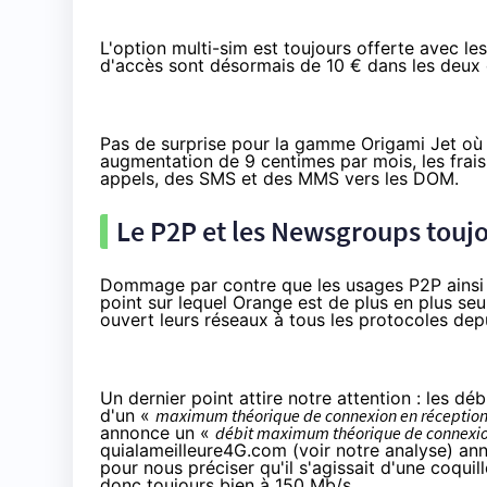
L'option multi-sim est toujours offerte avec les
d'accès sont désormais de 10 € dans les deux 
Pas de surprise pour la gamme
Origami Jet
où 
augmentation de 9 centimes par mois, les frais
appels, des SMS et des MMS vers les DOM.
Le P2P et les Newsgroups toujou
Dommage par contre que les usages P2P ainsi 
point sur lequel Orange est de plus en plus se
ouvert leurs réseaux à tous les protocoles dep
Un dernier point attire notre attention : les débi
d'un «
maximum théorique de connexion en réception 
annonce un «
débit maximum théorique de connexion
quialameilleure4G.com (voir
notre analyse)
ann
pour nous préciser qu'il s'agissait d'une coqui
donc toujours bien à 150 Mb/s.