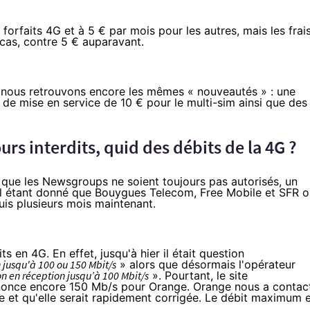
 forfaits 4G et à 5 € par mois pour les autres, mais les frai
cas, contre 5 € auparavant.
nous retrouvons encore les mêmes « nouveautés » : une
 de mise en service de 10 € pour le multi-sim ainsi que des
rs interdits, quid des débits de la 4G ?
que les Newsgroups ne soient toujours pas autorisés, un
ul étant donné que
Bouygues Telecom
,
Free Mobile
et
SFR
o
uis plusieurs mois maintenant.
ts en 4G. En effet, jusqu'à hier il était question
jusqu'à 100 ou 150 Mbit/s
» alors que désormais l'opérateur
 en réception jusqu’à 100 Mbit/s
». Pourtant, le site
once encore 150 Mb/s pour Orange. Orange nous a contac
lle et qu'elle serait rapidement corrigée. Le débit maximum 