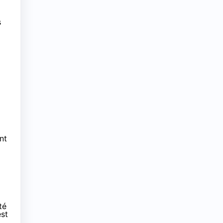
s
nt
té
est