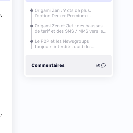
Origami Zen : 9 cts de plus,
 :
l'option Deezer Premium+
disparait pour la version 500 Mo
Origami Zen et Jet : des hausses
de tarif et des SMS / MMS vers les
DOM
Le P2P et les Newsgroups
toujours interdits, quid des
débits de la 4G ?
Commentaires
60
e