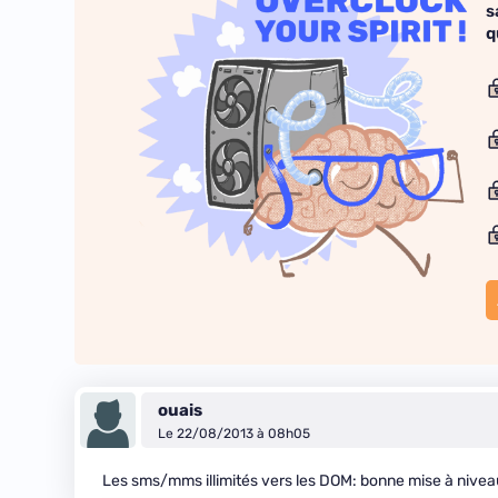
s
q
ouais
Le 22/08/2013 à 08h05
Les sms/mms illimités vers les DOM: bonne mise à niveau