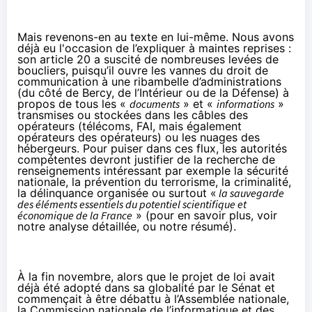
Mais revenons-en au texte en lui-même. Nous avons
déjà eu l'occasion de l’expliquer à maintes reprises :
son article 20 a suscité de nombreuses levées de
boucliers, puisqu’il ouvre les vannes du droit de
communication à une ribambelle d’administrations
(du côté de Bercy, de l’Intérieur ou de la Défense) à
propos de tous les «
documents
» et «
informations
»
transmises ou stockées dans les câbles des
opérateurs (télécoms, FAI, mais également
opérateurs des opérateurs) ou les nuages des
hébergeurs. Pour puiser dans ces flux, les autorités
compétentes devront justifier de la recherche de
renseignements intéressant par exemple la sécurité
nationale, la prévention du terrorisme, la criminalité,
la délinquance organisée ou surtout «
la sauvegarde
des éléments essentiels du potentiel scientifique et
économique de la France
» (pour en savoir plus, voir
notre analyse détaillée
, ou
notre résumé
).
À la fin novembre, alors que le projet de loi avait
déjà été adopté dans sa globalité par le Sénat et
commençait à être débattu à l’Assemblée nationale,
la Commission nationale de l’informatique et des