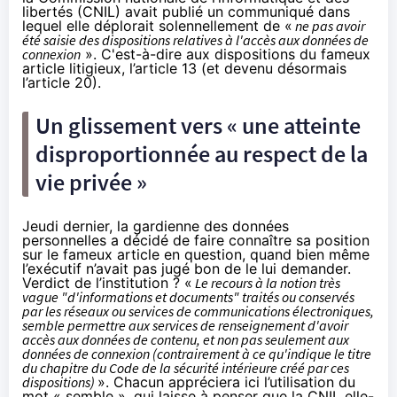
libertés (CNIL) avait publié un
communiqué
dans
lequel elle déplorait solennellement de «
ne pas avoir
été saisie des dispositions relatives à l'accès aux données de
connexion
». C'est-à-dire aux dispositions du fameux
article litigieux, l’article 13 (et devenu désormais
l’article 20).
Un glissement vers « une atteinte
disproportionnée au respect de la
vie privée »
Jeudi dernier, la gardienne des données
personnelles a décidé de faire connaître sa position
sur le fameux article en question, quand bien même
l’exécutif n’avait pas jugé bon de le lui demander.
Verdict de l’institution ? «
Le recours à la notion très
vague "d'informations et documents" traités ou conservés
par les réseaux ou services de communications électroniques,
semble permettre aux services de renseignement d'avoir
accès aux données de contenu, et non pas seulement aux
données de connexion (contrairement à ce qu'indique le titre
du chapitre du Code de la sécurité intérieure créé par ces
dispositions)
». Chacun appréciera ici l’utilisation du
mot « semble », qui laisse à penser que la CNIL elle-