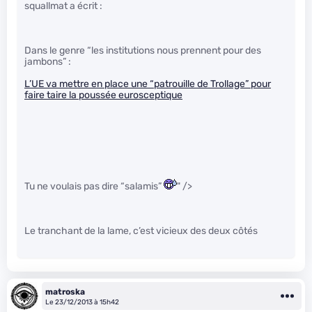
squallmat a écrit :
Dans le genre “les institutions nous prennent pour des
jambons” :
L’UE va mettre en place une “patrouille de Trollage” pour
faire taire la poussée eurosceptique
Tu ne voulais pas dire “salamis”
" />
Le tranchant de la lame, c’est vicieux des deux côtés
matroska
Le 23/12/2013 à 15h42