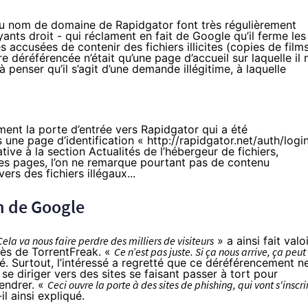
u nom de domaine de Rapidgator font très régulièrement
ants droit - qui réclament en fait de Google qu’il ferme les
ccusées de contenir des fichiers illicites (copies de films
tre déréférencée n’était qu’une page d’accueil sur laquelle il 
se à penser qu’il s’agit d’une demande illégitime, à laquelle
ement la porte d’entrée vers Rapidgator qui a été
une page d’identification « http://rapidgator.net/auth/logi
ive à la section Actualités de l’hébergeur de fichiers,
ces pages, l’on ne remarque pourtant pas de contenu
vers des fichiers illégaux...
n de Google
Cela va nous faire perdre des milliers de visiteurs
» a ainsi fait valo
rès de
TorrentFreak
. «
Ce n’est pas juste. Si ça nous arrive, ça peut
sté. Surtout, l’intéressé a regretté que ce déréférencement n
 se diriger vers des sites se faisant passer à tort pour
endrer. «
Ceci ouvre la porte à des sites de phishing, qui vont s'inscri
il ainsi expliqué.