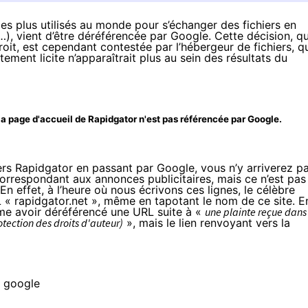
 les plus utilisés au monde pour s’échanger des fichiers en
…)
, vient d’être déréférencée par Google. Cette décision, qu
oit, est cependant contestée par l’hébergeur de fichiers, q
ent licite n’apparaîtrait plus au sein des résultats du
la page d'accueil de Rapidgator n'est pas référencée par Google.
iers Rapidgator en passant par Google, vous n’y arriverez p
orrespondant aux annonces publicitaires, mais ce n’est pas
n effet, à l’heure où nous écrivons ces lignes, le célèbre
 « rapidgator.net », même en tapotant le nom de ce site. E
me avoir déréférencé une URL suite à «
une plainte reçue dans 
otection des droits d'auteur)
», mais le
lien
renvoyant vers la