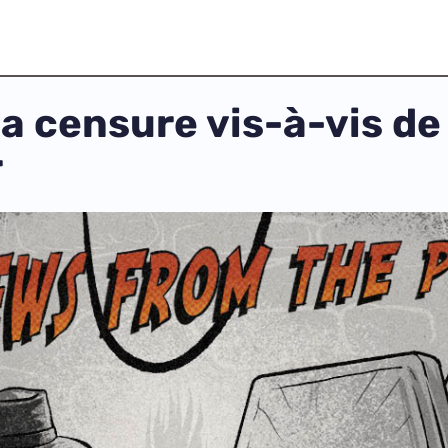
a censure vis-à-vis de
r