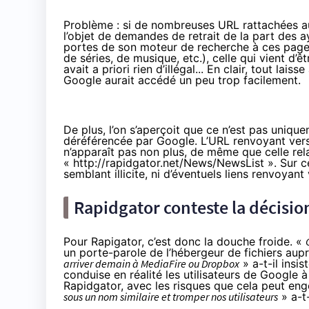
Problème : si de nombreuses URL rattachées a
l’objet de demandes de retrait de la part des ay
portes de son moteur de recherche à ces pages a
de séries, de musique, etc.), celle qui vient d’ê
avait a priori rien d’illégal... En clair, tout lais
Google aurait accédé un peu trop facilement.
De plus, l’on s’aperçoit que ce n’est pas uniqu
déréférencée par Google. L’URL renvoyant vers 
n’apparaît pas non plus, de même que celle relat
« http://rapidgator.net/News/NewsList ». Sur 
semblant illicite, ni d’éventuels liens renvoyant 
Rapidgator conteste la décisio
Pour Rapigator, c’est donc la douche froide. «
un porte-parole de l’hébergeur de fichiers aup
arriver demain à MediaFire ou Dropbox
» a-t-il insi
conduise en réalité les utilisateurs de Google à
Rapidgator, avec les risques que cela peut eng
sous un nom similaire et tromper nos utilisateurs
» a-t-