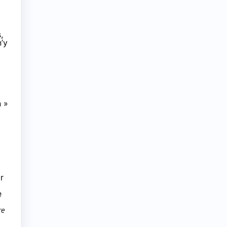
,
n’y
n »
ir
e
re