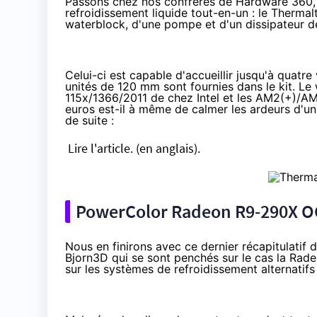
Passons chez nos confrères de Hardware 360, 
refroidissement liquide tout-en-un : le Therma
waterblock, d'une pompe et d'un dissipateur 
Celui-ci est capable d'accueillir jusqu'à quatr
unités de 120 mm sont fournies dans le kit. Le 
115x/1366/2011 de chez Intel et les AM2(+)/A
euros est-il à même de calmer les ardeurs d'u
de suite :
Lire l'article.
(en anglais).
PowerColor Radeon R9-290X OC :
Nous en finirons avec ce dernier récapitulati
Bjorn3D qui se sont penchés sur le cas la
Rade
sur les systèmes de refroidissement alternatifs 