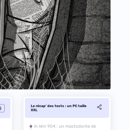
Le récap’ des tests : un PC taille
XXL
In Win 904 : un mastodonte de