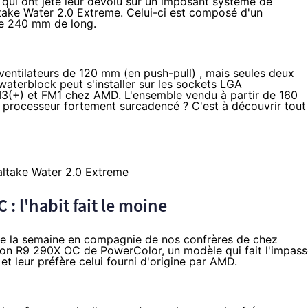
qui ont jeté leur dévolu sur un imposant système de
ltake Water 2.0 Extreme. Celui-ci est composé d'un
de 240 mm de long.
e ventilateurs de 120 mm (en push-pull) , mais seules deux
waterblock peut s'installer sur les sockets LGA
M3(+) et FM1 chez AMD. L'ensemble vendu à partir de 160
n processeur fortement surcadencé ? C'est à découvrir tout
 l'habit fait le moine
f de la semaine en compagnie de nos confrères de chez
on R9 290X
OC de PowerColor, un modèle qui fait l'impass
et leur préfère celui fourni d'origine par AMD.