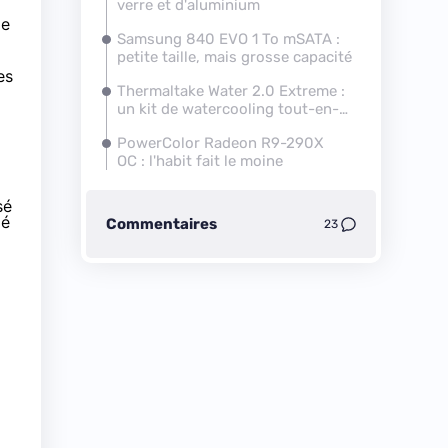
verre et d'aluminium
le
Samsung 840 EVO 1 To mSATA :
petite taille, mais grosse capacité
es
i
Thermaltake Water 2.0 Extreme :
un kit de watercooling tout-en-
un qui voit grand
PowerColor Radeon R9-290X
OC : l'habit fait le moine
sé
pé
Commentaires
23