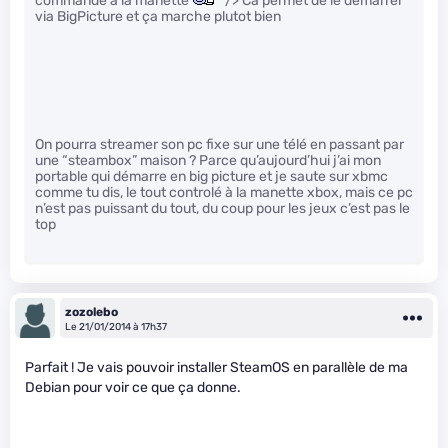
commandé à la manette
" /> Ca permet de le demarrer
via BigPicture et ça marche plutot bien
On pourra streamer son pc fixe sur une télé en passant par
une “steambox” maison ? Parce qu’aujourd’hui j’ai mon
portable qui démarre en big picture et je saute sur xbmc
comme tu dis, le tout controlé à la manette xbox, mais ce pc
n’est pas puissant du tout, du coup pour les jeux c’est pas le
top
zozolebo
Le 21/01/2014 à 17h37
Parfait ! Je vais pouvoir installer SteamOS en parallèle de ma
Debian pour voir ce que ça donne.