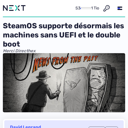
S3
1 Tio
SteamOS supporte désormais les
machines sans UEFI et le double
boot
Merci Directhex
David Legrand