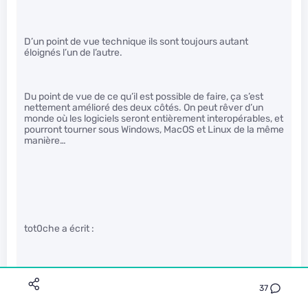
D’un point de vue technique ils sont toujours autant
éloignés l’un de l’autre.
Du point de vue de ce qu’il est possible de faire, ça s’est
nettement amélioré des deux côtés. On peut rêver d’un
monde où les logiciels seront entièrement interopérables, et
pourront tourner sous Windows, MacOS et Linux de la même
manière…
tot0che a écrit :
Je suis tombé la dessus tout à l’heure.
37
Ca à l’air récent, et prometteur :