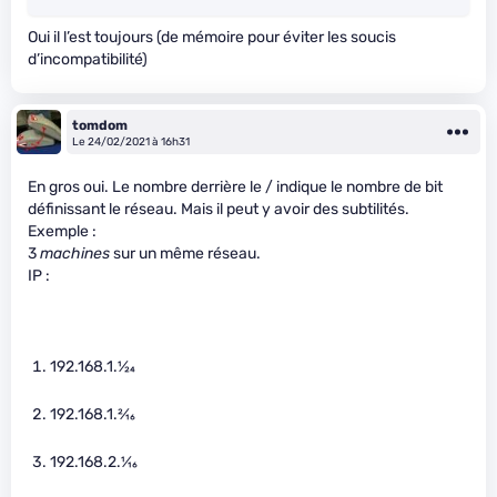
Oui il l’est toujours (de mémoire pour éviter les soucis
d’incompatibilité)
tomdom
Le 24/02/2021 à 16h31
En gros oui. Le nombre derrière le / indique le nombre de bit
définissant le réseau. Mais il peut y avoir des subtilités.
Exemple :
3
machines
sur un même réseau.
IP :
192.168.1.
1
⁄
24
192.168.1.
2
⁄
16
192.168.2.
1
⁄
16