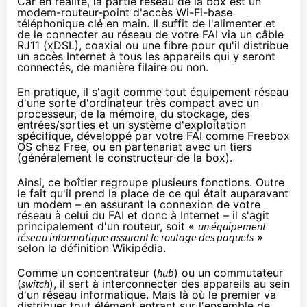
Car en réalité, la partie réseau de la box est un
modem-routeur-point d'accès Wi-Fi-base
téléphonique clé en main. Il suffit de l'alimenter et
de le connecter au réseau de votre FAI via un câble
RJ11 (xDSL), coaxial ou une fibre pour qu'il distribue
un accès Internet à tous les appareils qui y seront
connectés, de manière filaire ou non.
En pratique, il s'agit comme tout équipement réseau
d'une sorte d'ordinateur très compact avec un
processeur, de la mémoire, du stockage, des
entrées/sorties et un système d'exploitation
spécifique, développé par votre FAI comme Freebox
OS chez Free, ou en partenariat avec un tiers
(généralement le constructeur de la box).
Ainsi, ce boîtier regroupe plusieurs fonctions. Outre
le fait qu'il prend la place de ce qui était auparavant
un modem – en assurant la connexion de votre
réseau à celui du FAI et donc à Internet – il s'agit
principalement d'un routeur, soit «
un équipement
réseau informatique assurant le routage des paquets
»
selon
la définition Wikipédia
.
Comme un concentrateur (
hub
) ou un commutateur
(
switch
), il sert à interconnecter des appareils au sein
d'un réseau informatique. Mais là où le premier va
distribuer tout élément entrant sur l'ensemble de