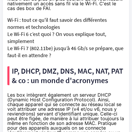
nativement un accès sans fil via le Wi-Fi. C'est le
cas des box de FAI.
Wi-Fi : tout ce qu'il faut savoir des différentes
normes et technologies
Le Wi-Fi 6 c’est quoi ? On vous explique tout,
simplement
Le Wi-Fi 7 (802.11be) jusqu’à 46 Gb/s se prépare, que
faut-il en attendre ?
IP, DHCP, DMZ, DNS, MAC, NAT, PAT
& co : un monde d'acronymes
Les box intègrent également un serveur DHCP
(
Dynamic Host Configuration Protocol
). Ainsi,
chaque appareil qui se connecte au réseau local se
voit attribuer une
adresse IP
(v4 et/ou v6, nous y
reviendrons) servant d'identifiant unique. Celle-ci
peut être figée, de manière à lui attribuer toujours la
même en fonction de son
adresse MAC
. Pratique
pour des appareils auxquels on se connecte