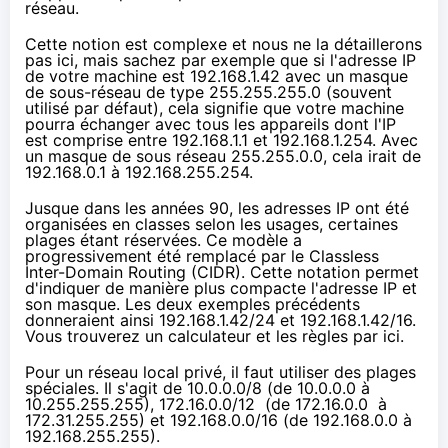
réseau.
Cette notion est complexe et nous ne la détaillerons
pas ici, mais sachez par exemple que si l'adresse IP
de votre machine est 192.168.1.42 avec un masque
de sous-réseau de type 255.255.255.0 (souvent
utilisé par défaut), cela signifie que votre machine
pourra échanger avec tous les appareils dont l'IP
est comprise entre 192.168.1.1 et 192.168.1.254. Avec
un masque de sous réseau 255.255.0.0, cela irait de
192.168.0.1 à 192.168.255.254.
Jusque dans les années 90, les adresses IP ont été
organisées en classes selon les usages, certaines
plages étant réservées. Ce modèle a
progressivement été remplacé par le Classless
Inter-Domain Routing (CIDR). Cette notation permet
d'indiquer de manière plus compacte l'adresse IP et
son masque. Les deux exemples précédents
donneraient ainsi 192.168.1.42/24 et 192.168.1.42/16.
Vous trouverez un calculateur et les règles
par ici
.
Pour un réseau local privé, il faut utiliser des
plages
spéciales
. Il s'agit de 10.0.0.0/8 (de 10.0.0.0 à
10.255.255.255), 172.16.0.0/12 (de 172.16.0.0 à
172.31.255.255) et 192.168.0.0/16 (de 192.168.0.0 à
192.168.255.255).