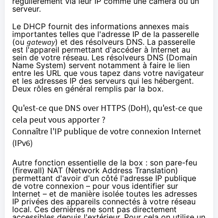
régulièrement via leur IP comme une caméra ou un
serveur.
Le DHCP fournit des informations annexes mais
importantes telles que l'adresse IP de la passerelle
(ou
gateway
) et des résolveurs DNS. La passerelle
est l'appareil permettant d'accéder à Internet au
sein de votre réseau. Les résolveurs DNS (
Domain
Name System
) servent notamment à faire le lien
entre les URL que vous tapez dans votre navigateur
et les adresses IP des serveurs qui les hébergent.
Deux rôles en général remplis par la box.
Qu'est-ce que DNS over HTTPS (DoH), qu'est-ce que
cela peut vous apporter ?
Connaître l'IP publique de votre connexion Internet
(
IPv6
)
Autre fonction essentielle de la box : son pare-feu
(firewall) NAT (
Network Address Translation
)
permettant d'avoir d'un côté l'adresse IP publique
de votre connexion – pour vous identifier sur
Internet – et de manière isolée toutes les adresses
IP privées des appareils connectés à votre réseau
local. Ces dernières ne sont pas directement
accessibles depuis l'extérieur. Pour cela on utilise un