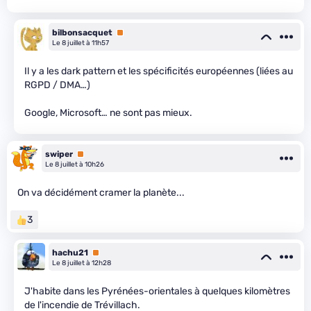
bilbonsacquet
Premium
Le 8 juillet à 11h57
Il y a les dark pattern et les spécificités européennes (liées au
RGPD / DMA…)
Google, Microsoft… ne sont pas mieux.
swiper
Premium
Le 8 juillet à 10h26
On va décidément cramer la planète...
3
hachu21
Premium
Le 8 juillet à 12h28
J'habite dans les Pyrénées-orientales à quelques kilomètres
de l'incendie de Trévillach.