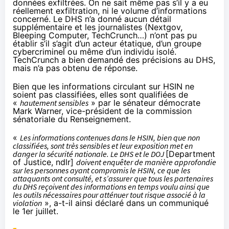
données exfiltrées. On ne sait même pas s’il y a eu
réellement exfiltration, ni le volume d’informations
concerné. Le DHS n’a donné aucun détail
supplémentaire et les journalistes (Nextgov,
Bleeping Computer,
TechCrunch
…) n’ont pas pu
établir s’il s’agit d’un acteur étatique, d’un groupe
cybercriminel ou même d’un individu isolé.
TechCrunch a bien demandé des précisions au DHS,
mais n’a pas obtenu de réponse.
Bien que les informations circulant sur HSIN ne
soient pas classifiées, elles sont qualifiées de
«
hautement sensibles
» par le sénateur démocrate
Mark Warner, vice-président de la commission
sénatoriale du Renseignement.
«
Les informations contenues dans le HSIN, bien que non
classifiées, sont très sensibles et leur exposition met en
danger la sécurité nationale. Le DHS et le DOJ
[Department
of Justice, ndlr]
doivent enquêter de manière approfondie
sur les personnes ayant compromis le HSIN, ce que les
attaquants ont consulté, et s’assurer que tous les partenaires
du DHS reçoivent des informations en temps voulu ainsi que
les outils nécessaires pour atténuer tout risque associé à la
violation
», a-t-il ainsi déclaré dans
un communiqué
le 1
er
juillet
.