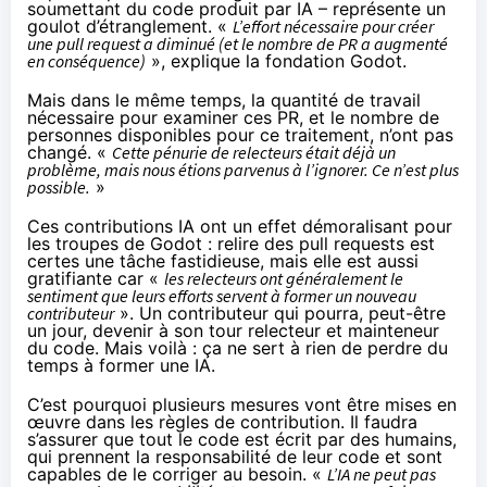
soumettant du code produit par IA – représente un
goulot d’étranglement. «
L’effort nécessaire pour créer
une pull request a diminué (et le nombre de PR a augmenté
en conséquence)
»,
explique
la fondation Godot.
Mais dans le même temps, la quantité de travail
nécessaire pour examiner ces PR, et le nombre de
personnes disponibles pour ce traitement, n’ont pas
changé. «
Cette pénurie de relecteurs était déjà un
problème, mais nous étions parvenus à l’ignorer. Ce n’est plus
possible.
»
Ces contributions IA ont un effet démoralisant pour
les troupes de Godot : relire des pull requests est
certes une tâche fastidieuse, mais elle est aussi
gratifiante car «
les relecteurs ont généralement le
sentiment que leurs efforts servent à former un nouveau
contributeur
». Un contributeur qui pourra, peut-être
un jour, devenir à son tour relecteur et mainteneur
du code. Mais voilà : ça ne sert à rien de perdre du
temps à former une IA.
C’est pourquoi plusieurs mesures vont être mises en
œuvre dans les règles de contribution. Il faudra
s’assurer que tout le code est écrit par des humains,
qui prennent la responsabilité de leur code et sont
capables de le corriger au besoin. «
L’IA ne peut pas