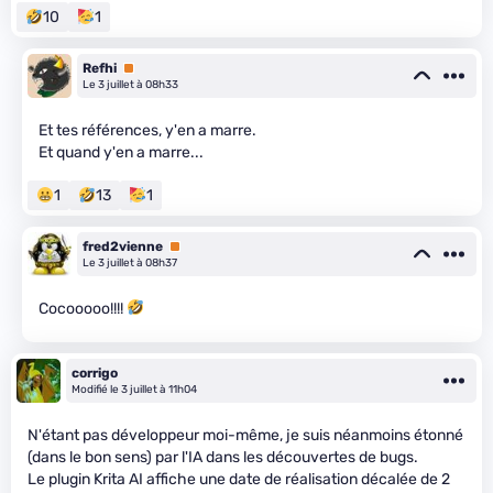
10
1
Refhi
Premium
Le 3 juillet à 08h33
Et tes références, y'en a marre.
Et quand y'en a marre...
1
13
1
fred2vienne
Premium
Le 3 juillet à 08h37
Cocooooo!!!!
corrigo
Modifié le 3 juillet à 11h04
N'étant pas développeur moi-même, je suis néanmoins étonné
(dans le bon sens) par l'IA dans les découvertes de bugs.
Le plugin Krita AI affiche une date de réalisation décalée de 2