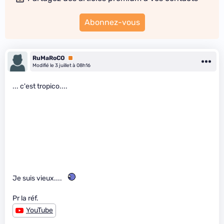
Abonnez-vous
RuMaRoCO
Premium
Modifié le 3 juillet à 08h16
... c'est tropico....
Je suis vieux....
Pr la réf.
YouTube