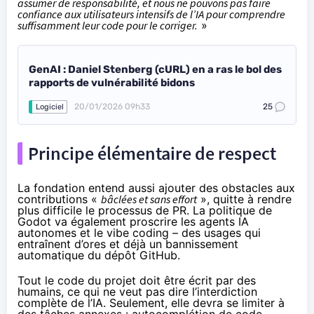
assumer de responsabilité, et nous ne pouvons pas faire
confiance aux utilisateurs intensifs de l’IA pour comprendre
suffisamment leur code pour le corriger.
»
GenAI : Daniel Stenberg (cURL) en a ras le bol des
rapports de vulnérabilité bidons
20/01/2026 09h33
25
Logiciel
Principe élémentaire de respect
La fondation entend aussi ajouter des obstacles aux
contributions «
bâclées et sans effort
», quitte à rendre
plus difficile le processus de PR. La politique de
Godot va également proscrire les agents IA
autonomes et le vibe coding – des usages qui
entraînent d’ores et déjà un bannissement
automatique du dépôt GitHub.
Tout le code du projet doit être écrit par des
humains, ce qui ne veut pas dire l’interdiction
complète de l’IA. Seulement, elle devra se limiter à
des tâches annexes : autocomplétion de code,