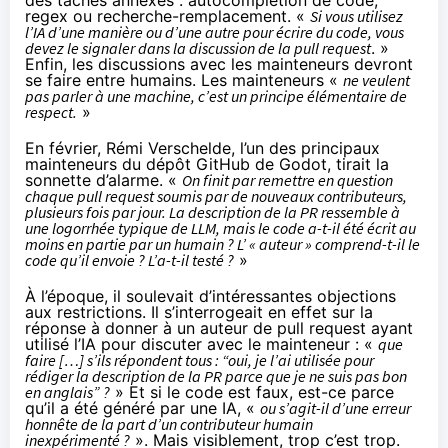
regex ou recherche-remplacement. «
Si vous utilisez
l’IA d’une manière ou d’une autre pour écrire du code, vous
devez le signaler dans la discussion de la pull request
. »
Enfin, les discussions avec les mainteneurs devront
se faire entre humains. Les mainteneurs «
ne veulent
pas parler à une machine, c’est un principe élémentaire de
respect.
»
En février, Rémi Verschelde, l’un des principaux
mainteneurs du dépôt GitHub de Godot,
tirait
la
sonnette d’alarme. «
On finit par remettre en question
chaque pull request soumis par de nouveaux contributeurs,
plusieurs fois par jour. La description de la PR ressemble à
une logorrhée typique de LLM, mais le code a-t-il été écrit au
moins en partie par un humain ? L’ « auteur » comprend-t-il le
code qu’il envoie ? L’a-t-il testé ?
»
À l’époque, il soulevait d’intéressantes objections
aux restrictions. Il s’interrogeait en effet sur la
réponse à donner à un auteur de pull request ayant
utilisé l’IA pour discuter avec le mainteneur : «
que
faire […] s’ils répondent tous : “oui, je l’ai utilisée pour
rédiger la description de la PR parce que je ne suis pas bon
en anglais” ?
» Et si le code est faux, est-ce parce
qu’il a été généré par une IA, «
ou s’agit-il d’une erreur
honnête de la part d’un contributeur humain
inexpérimenté ?
». Mais visiblement, trop c’est trop.