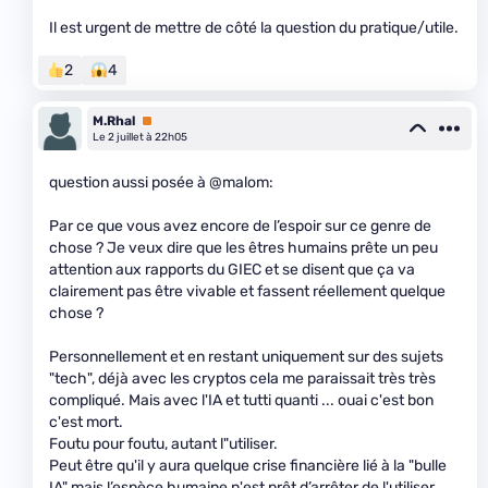
Il est urgent de mettre de côté la question du pratique/utile.
2
4
M.Rhal
Premium
Le 2 juillet à 22h05
question aussi posée à @malom:
Par ce que vous avez encore de l’espoir sur ce genre de
chose ? Je veux dire que les êtres humains prête un peu
attention aux rapports du GIEC et se disent que ça va
clairement pas être vivable et fassent réellement quelque
chose ?
Personnellement et en restant uniquement sur des sujets
"tech", déjà avec les cryptos cela me paraissait très très
compliqué. Mais avec l'IA et tutti quanti ... ouai c'est bon
c'est mort.
Foutu pour foutu, autant l"utiliser.
Peut être qu'il y aura quelque crise financière lié à la "bulle
IA" mais l’espèce humaine n'est prêt d’arrêter de l'utiliser.