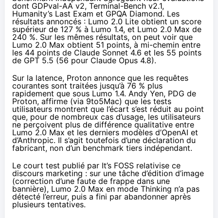
dont GDPval-AA v2, Terminal-Bench v2.1,
Humanity’s Last Exam et GPQA Diamond. Les
résultats annoncés : Lumo 2.0 Lite obtient un score
supérieur de 127 % à Lumo 1.4, et Lumo 2.0 Max de
240 %. Sur les mêmes résultats, on peut voir que
Lumo 2.0 Max obtient 51 points, à mi-chemin entre
les 44 points de Claude Sonnet 4.6 et les 55 points
de GPT 5.5 (56 pour Claude Opus 4.8).
Sur la latence, Proton annonce que les requêtes
courantes sont traitées jusqu’à 76 % plus
rapidement que sous Lumo 1.4. Andy Yen, PDG de
Proton, affirme (via
9to5Mac
) que les tests
utilisateurs montrent que l’écart s’est réduit au point
que, pour de nombreux cas d’usage, les utilisateurs
ne perçoivent plus de différence qualitative entre
Lumo 2.0 Max et les derniers modèles d’OpenAI et
d’Anthropic. Il s’agit toutefois d’une déclaration du
fabricant, non d’un benchmark tiers indépendant.
Le court test publié par
It’s FOSS
relativise ce
discours marketing : sur une tâche d’édition d’image
(correction d’une faute de frappe dans une
bannière), Lumo 2.0 Max en mode Thinking n’a pas
détecté l’erreur, puis a fini par abandonner après
plusieurs tentatives.