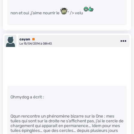
non et oui ,j’aime nourrir le
" /> velu
cayan
Premium
Le 15/04/2014 à 08h43
Ohmydog a écrit :
Qqun rencontre un phénomène bizarre sur la One : mes
tuiles qui sont sur la droite ne s’affichent pas, j’ai le cercle de
chargement qui apparait en permanence… Idem pour mes
tuiles épinglées… que des cercles… depuis plusieurs jours