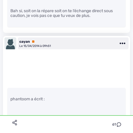
Bah si, soit on la répare soit on te l’échange direct sous
caution, je vois pas ce que tu veux de plus.
cayan
Premium
Le 15/04/2014 à 09h51
phantoom a écrit :
Espérons aussi que cet MAJ corrigera un problème qui
commence à apparaitre sur les capteur Kinect.
61