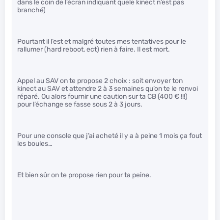
dans le coin de l’écran indiquant quele kinect n’est pas
branché)
Pourtant il l’est et malgré toutes mes tentatives pour le
rallumer (hard reboot, ect) rien à faire. Il est mort.
Appel au SAV on te propose 2 choix : soit envoyer ton
kinect au SAV et attendre 2 à 3 semaines qu’on te le renvoi
réparé. Ou alors fournir une caution sur ta CB (400 € !!!)
pour l’échange se fasse sous 2 à 3 jours.
Pour une console que j’ai acheté il y a à peine 1 mois ça fout
les boules…
Et bien sûr on te propose rien pour ta peine.