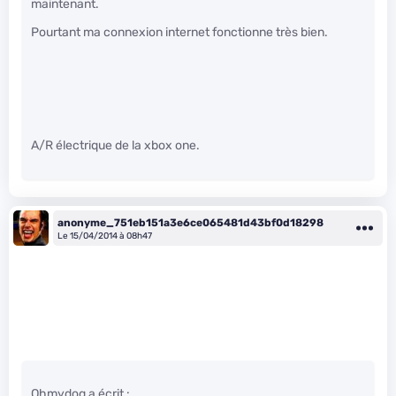
maintenant.
Pourtant ma connexion internet fonctionne très bien.
A/R électrique de la xbox one.
anonyme_751eb151a3e6ce065481d43bf0d18298
Le 15/04/2014 à 08h47
Ohmydog a écrit :