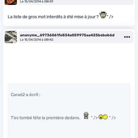
Le 15/04/2014 à 08h39
La liste de gros mot interdits à été mise à jour ?
" />
anonyme_69736061fe834a059975aa425bebeb6d
Le 15/04/2014 à 08h42
Cara62 a écrit :
T’es tombé tête la première dedans.
" />
" />