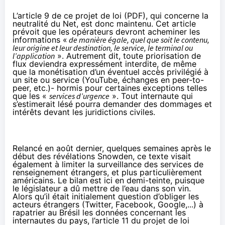
L’article 9 de ce projet de loi (
PDF
), qui concerne la
neutralité du Net, est donc maintenu. Cet article
prévoit que les opérateurs devront acheminer les
informations «
de manière égale, quel que soit le contenu,
leur origine et leur destination, le service, le terminal ou
l’application
». Autrement dit, toute priorisation de
flux deviendra expressément interdite, de même
que la monétisation d’un éventuel accès privilégié à
un site ou service (YouTube, échanges en peer-to-
peer, etc.)- hormis pour certaines exceptions telles
que les «
services d’urgence
». Tout internaute qui
s’estimerait lésé pourra demander des dommages et
intérêts devant les juridictions civiles.
Relancé en août dernier, quelques semaines après le
début des révélations Snowden, ce texte visait
également à limiter la surveillance des services de
renseignement étrangers, et plus particulièrement
américains. Le bilan est ici en demi-teinte, puisque
le législateur a dû mettre de l’eau dans son vin.
Alors qu’il était initialement question d’obliger les
acteurs étrangers (Twitter, Facebook, Google,...) à
rapatrier au Brésil les données concernant les
internautes du pays, l’article 11 du projet de loi