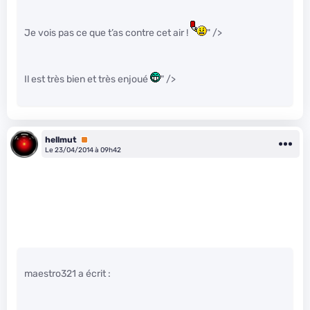
Je vois pas ce que t’as contre cet air !
" />
Il est très bien et très enjoué
" />
hellmut
Premium
Le 23/04/2014 à 09h42
maestro321 a écrit :