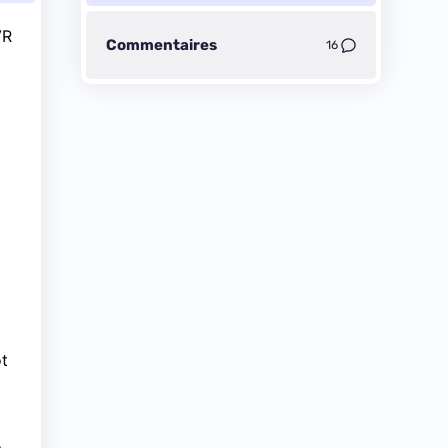
VR
Commentaires
16
ôt