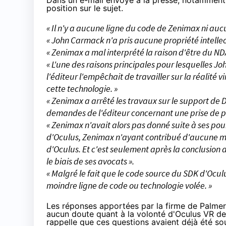
Dans un e-mail envoyé à la presse, notamment
position sur le sujet.
« Il n'y a aucune ligne du code de Zenimax ni au
« John Carmack n'a pris aucune propriété intellec
« Zenimax a mal interprété la raison d'être du ND
« L'une des raisons principales pour lesquelles J
l'éditeur l'empêchait de travailler sur la réalité vi
cette technologie. »
« Zenimax a arrêté les travaux sur le support de D
demandes de l'éditeur concernant une prise de pa
« Zenimax n'avait alors pas donné suite à ses pou
d'Oculus, Zenimax n'ayant contribué d'aucune man
d'Oculus. Et c'est seulement après la conclusion
le biais de ses avocats ».
« Malgré le fait que le code source du SDK d'Ocul
moindre ligne de code ou technologie volée. »
Les réponses apportées par la firme de Palmer
aucun doute quant à la volonté d'Oculus VR de
rappelle que ces questions avaient déjà été so