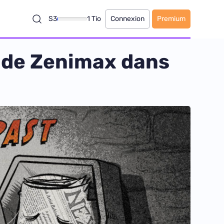
S3
1 Tio
Connexion
Premium
de de Zenimax dans