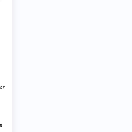
a
ar
se