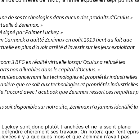
 à nos confrères de
TIME
, la firme expose en sept points s
cune de ses technologies dans aucun des produits d'Oculus »
tuelle à Zenimax. »
A signé par Palmer Luckey. »
ohn Carmack a quitté Zenimax en août 2013 tient au fait que
rtuelle en plus d'avoir arrêté d'investir sur les jeux exploitant
oom 3 BFG en réalité virtuelle lorsqu'Oculus a refusé les
rts non diluables dans le capital d'Oculus. »
rsuites concernant les technologies et propriétés industrielles
ière que ce soit aux technologies et propriétés industrielles
 de l'accord avec Facebook que Zenimax ressort ces
requêtes
p
us soit disponible
sur notre site
, Zenimax n'a jamais identifié la
 Luckey sont donc plutôt tranchées et ne laissent planer
 défendre chèrement ses travaux. On notera que l'entrepri
ulevées il y a quelques mois et que Zenimax n'avait pas