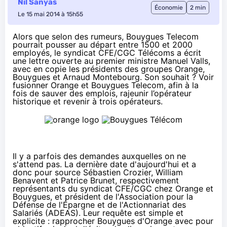
Nil Sanyas
Économie
2 min
Le 15 mai 2014 à 15h55
Alors que selon des rumeurs, Bouygues Telecom
pourrait pousser au départ
entre 1500 et 2000
employés
, le syndicat CFE/CGC Télécoms a écrit
une lettre ouverte au premier ministre Manuel Valls,
avec en copie les présidents des groupes Orange,
Bouygues et Arnaud Montebourg. Son souhait ? Voir
fusionner Orange et Bouygues Telecom, afin à la
fois de sauver des emplois, rajeunir l’opérateur
historique et revenir à trois opérateurs.
Il y a parfois des demandes auxquelles on ne
s'attend pas. La dernière date d'aujourd'hui et a
donc pour source Sébastien Crozier, William
Benavent et Patrice Brunet, respectivement
représentants du syndicat CFE/CGC chez
Orange
et
Bouygues, et président de l'Association pour la
Défense de l'Épargne et de l'Actionnariat des
Salariés (
ADEAS
). Leur requête est simple et
explicite : rapprocher Bouygues d'
Orange
avec pour