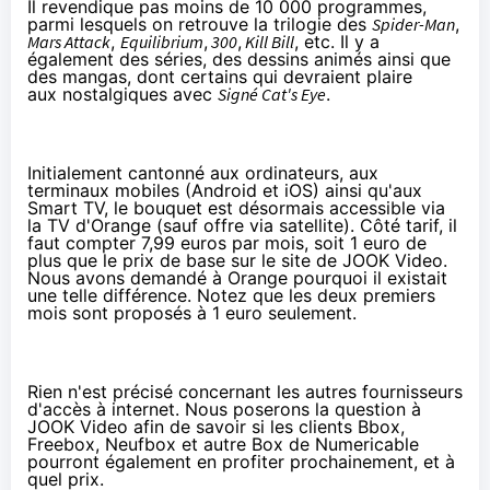
Il revendique pas moins de 10 000 programmes,
parmi lesquels on retrouve la trilogie des
Spider-Man
,
Mars Attack
,
Equilibrium
,
300
,
Kill Bill
, etc. Il y a
également des séries, des dessins animés ainsi que
des mangas, dont certains qui devraient plaire
aux nostalgiques avec
Signé Cat's Eye
.
Initialement cantonné aux ordinateurs, aux
terminaux mobiles (Android et iOS) ainsi qu'aux
Smart TV, le bouquet est désormais accessible
via
la TV d'Orange
(sauf offre via satellite). Côté tarif, il
faut compter 7,99 euros par mois, soit 1 euro de
plus que le prix de base sur le site de JOOK Video.
Nous avons demandé à
Orange
pourquoi il existait
une telle différence. Notez que les deux premiers
mois sont proposés à 1 euro seulement.
Rien n'est précisé concernant les autres fournisseurs
d'accès à internet. Nous poserons la question à
JOOK Video afin de savoir si les clients Bbox,
Freebox, Neufbox et autre Box de Numericable
pourront également en profiter prochainement, et à
quel prix.