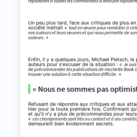
répondons à toutes les commandes d'
Amazon
rapideme
Un peu plus tard, face aux critiques de plus en
société mettait «
tout en œuvre pour remédier à cett
nos auteurs et leurs œuvres et qui nous permette de sur
auteurs.
»
Enfin, il y a quelques jours, Michael Pietsch, 
auteurs pour
s'excuser
de la situation : «
Je sui
de précommander les publications de Hachette Book Gr
trouver une solution à cette situation difficile.
»
« Nous ne sommes pas optimistes
Refusant de répondre aux critiques et aux atta
hier pour la toute première fois. Confirmant 
et qu'il n'y a plus de précommandes pour leurs
«
ces changements sont liés au contrat et à ses condit
demeurent bien évidemment secrets.